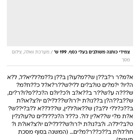
/
צמידי כותנה משולבים בעלי כסף. 199 ש'
מערכת וואלה, צילום
מסך
א?מ?ר ר?ב??ן ש??מ?עו?ן ב??ן ג??מ?ל?יא?ל, ל?א
ה?יו? י?מ?ים טו?ב?ים ל?י?ש??ר?א?ל כ??ח?מ?
ש???ה ע?ש??ר ב??א?ב ו?כ?יו?ם ה?כ??פ?ו?ר?ים,
ש??ב??ה?ן ב??נו?ת י?רו?ש??ל?י?ם יו?צ?או?ת
ב??כ?ל?י ל?ב?ן ש??או?ל?ין, ש??ל??א ל?ב?י??ש?
א?ת מ?י ש??א?ין לו?. כ??ל ה?כ??ל?ים ט?עו?נ?ין
ט?ב?יל?ה. ו?ב?נו?ת י?רו?ש??ל?י?ם יו?צ?או?ת ו?
חו?לו?ת ב??כ??ר?מ?ים... (המשנה בסוף מסכת