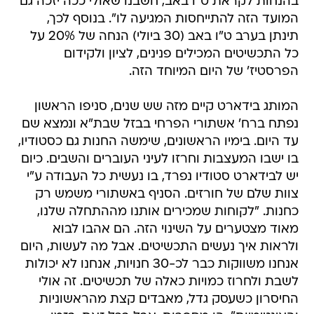
בהנחות לקראת ט"ו באב, חשבנו שאולי ככה יזכה גם
המועד הזה להתייחסות המגיעה לו". בנוסף לכך,
תינתן בערב ט"ו באב (30 ביולי) הנחה של 20% על
כל התכשיטים המכילים פנינים, לציון ולקידום
הפרסטיז' של היום המיוחד הזה.
המותג בידארט קיים מזה שש שנים, סניפו הראשון
נפתח ברח' אשתורי הפרחי בבזל שבת"א ונמצא שם
עד היום. בימיו הראשונים, שימשה החנות גם כסטודיו,
בו ישבו המעצבות וחרזו לעיני העוברים והשבים. כיום
יש לבידארט סטודיו נפרד, בו נעשית כל העבודה ע"י
צוות שלם של חורזים. הסניף באשתורי משמש רק
כחנות. "לקוחות שמכירים אותנו מההתחלה שלנו,
מאוד מצטערים על השינוי הזה. הם אהבו לבוא
ולראות איך נעשים התכשיטים. אבל מה לעשות, היום
אנחנו משווקות כבר לכ-30 חנויות, אנחנו לא יכולות
לשבת ולחרוז כמויות כאלה של תכשיטים. זה אולי
החיסרון כשעסק גדל, מאבדים קצת מהראשוניות