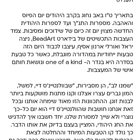
תענית)
בתאריך ט"ו באב נחוג בקרב היהודים יום הפיוס
והאהבה. מספרות התנ"ך ועד לספרות היהודית
החדשה מצוין יום זה כיום של שידוכים ומסיבות. צמד
העצבות התכשיטים של בידארט BeadArt, ניצה
יראל ואורלי ארנון אסיף, עיצבו לכבוד היום הזה
טבעות ייחודיות במהדורה מוגבלת, כאשר כל טבעת
בסדרה היא בגדר ה- one of a kind ונושאת חותם
אישי של המעצבות.
"שמנו לב", הן מסבירות, "שבוולנטיינ'ס דיי, למשל,
המון גברים עצרו אצלנו וקנו מתנות מושקעות ביותר
לבנות זוגן. ההתכוונות הזו מאוד שימחה אותנו ובכל
זאת אנחנו חושבות שהוולנטיינ'ס דיי הוא יום כל-כך
נוצרי ולא שייך למסורת שלנו. יחד חשבנו איך להדגיש
את החג היהודי, המציין בעצם בדיוק את אותו הדבר.
כך נולד קו הטבעות המיוחד וההחלטה לצאת