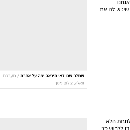
כושלות או
 אמורים היו
 הבגדים
לצד שמלה יפה מאד. כל הצילומים והעבודה הגרפ
/
עליהם שווים הגדלה. הקליקו
מערכת וואלה, ציל
לתת
מסך
. כשאנחנו
ראה שהיינו
אנחנו
שיגיש לנו את