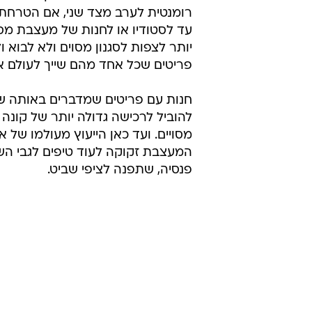
אחידים. אין העמקה בז'אנר מסויים, 
השתכללות וזיכוך עיצובי, אלא ירייה לכ
משל היתה המעצבת העצמאית רשת 
גדולה שששה לשמח את הלקוחות המג
שמזדמנות לפתח הסניף שלה בקניון.
החשיבה הכלכלית מובנת ומונעת על י
לספק את הלקוחה בכל מישור ולהוצ
מאותו חלל גם עם בגד לבוקר וגם ע
רומנטית לערב מצד שני, אם הטרחת
עד לסטודיו או לחנות של מעצבת מס
יותר לצפות לסגנון מסוים ולא לבוא 
פריטים שכל אחד מהם שייך לעולם א
חנות עם פריטים שמדברים באותה שפ
להוביל לרכישה גדולה יותר של קונה
מסויים. ועד כאן הייעוץ מעולמו של אל
המעצבת זקוקה לעוד טיפים לגבי ה