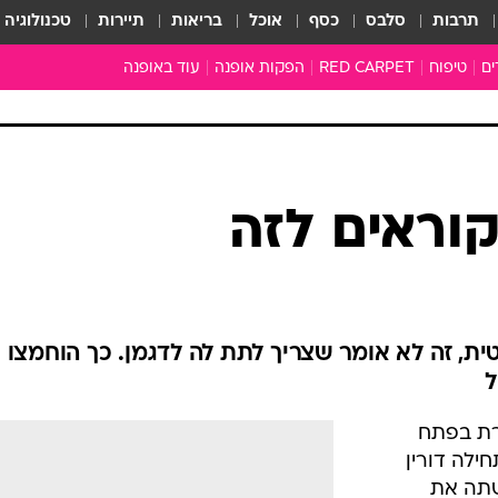
תרבות
סלבס
כסף
אוכל
בריאות
תיירות
טכנולוגיה
ים
טיפוח
RED CARPET
הפקות אופנה
עוד באופנה
שמלות כלה
טובהל'ה +
כל הכתבות
כתבו לנו
ארכיון מדורים
עושים סדר
סוגרים שנה
המציאון
משכורת 13
התעשייה
המצפן האופנ
מלתחה מלאה
וראים לזה
סבתא שיק