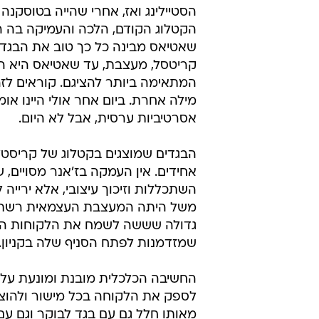
דנה דרבינסקי-טיקולסקר
28.11.2007 / 9:12
גם אם דורין אטיאס מאד כריזמט
הבגדים בקטלוג של לילך קריסט
מעצבת האופנה לילך קריסטל מתא
הקטלוג שלה את תהליך העבודה. בתח
אטיאס ליוותה את עיצוב הדגמים וע
הסטיילינג ואז, אחרי שהייה בטוסקנה 
הקטלוג הקודם, הלכה והעמיקה בה 
שאטיאס מבינה כל כך טוב את הבגדי
קריטסל, מעצבת, עד שאטיאס היא ה
המתאימה ביותר להציגם. קוראים לזה
מילה אחרת. ביום אחר אולי היינו אומ
אסרטיביות ערסית, אבל לא היום.
הבגדים שמוצגים בקטלוג של קריסט