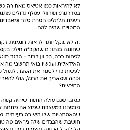
העטלף צולל
וכך שמלה צמודה ומבטיחה, נדבקת 
נכון, וניראת כמו משהו שבחורות יפח
לא להיראות כמו אטיאס מאחורה כש
במדרגות; ושרוולי עטלף גדולים מתנ
רעמת תלתלים חסרת סדר ומאבדים 
המסויים שהיה להם.
זה לא שקל יותר לראות דוגמנית דקה
שחוננה בנתונים שהקב"ה חילק בקמצ
לפחות ככה, הכיוון ברור - הבגד מוג
האידאלית ועכשיו בואי תחשבי מה את