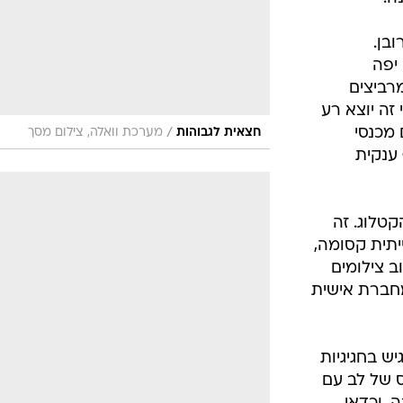
/
שמלה גדולה ועוטפת לשבת בה בחושך
מערכת
גף ארוך
וואלה, צילום מסך
ך מעט את
לשים את
דיה מוצר
ממי שבאמת
 לא יהיה
ה.
בן.
 יפה
רביצים
זה יוצא רע
 מכנסי
/
חצאית לגבוהות
מערכת וואלה, צילום מסך
 ענקית