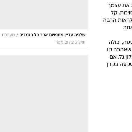
/
עומד?
מערכת וואלה, צילום מסך
שיוצרת
ל הכיוונים,
אופנה
וונות
די רצון
יא אותה
ם שמלה
 את עצמך
וימת, קל
ולראות הרבה
חר.
/
שלגיה עדיין מחפשת אחר כל הגמדים
מערכת
ה, יכולה
וואלה, צילום מסך
 שאהבה קו
ון גל. אם
שקעה בקרן