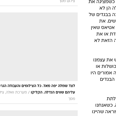
גם השמלה
בוהה. היא
הנשי המחוייט
 מראה גברי
מצוותים
עם מפשעה
/
חולצה שהיא הברקה של סתמיות
מערכת וואלה
צילום מסך
כשמציגה את
ה הן לא
ה בבגדים של
שים. את
אטיאס שאין
ת או את
ה הזאת לא
ש את עצמנו