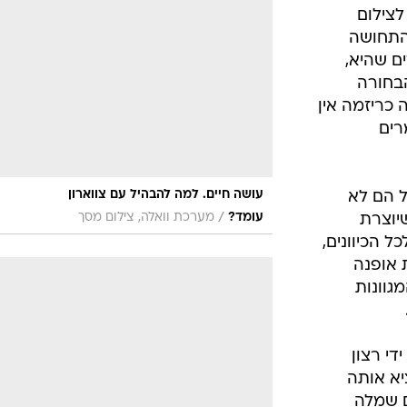
אופנה ברשת
שיער וסטייל
סטייל ID
ית, זה לא אומר שצריך לתת לה לדגמן. כך הוחמצו
נעליים ואקסס
ל
שמלות כלה
רת בפתח
אג'נדה
ילה דורין
דוגמנית השב
שתה את
לצילום
התחושה
ם שהיא,
בחורה
 כריזמה אין
רים
עושה חיים. למה להבהיל עם צווארון
ל הם לא