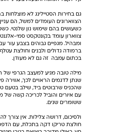
לעשות כדי לסגור את הפער. לנעול מ
וכהה שמאריך את הרגל, אולי להארי
החצאית?
כמובן שגם עולה החשד שיהיה קשה 
מבטחנו במעצבת שמוציאה מתחת לי
שהאסתטיות שלו היא כה בעייתית. 
חושבת שהבגדים שלה ניראים פה טוב,
קל לקבל הכוונה והצעות בענייני אופנ
גם בחירות הסטיילינג לא מוצלחות ברו
הצווארונים העומדים למשל, הם עניין
כשעושים בהם שימוש נון שלנטי. כשמ
צווארון עומד בקונטקסט סמי-אלגנטי 
ומבהיל. מגפיים גבוהים בצבע עור עם
ברמודה גדולים ולבנים וחולצת עטלף
בכתום עמבה  זה גם לא מעודן.