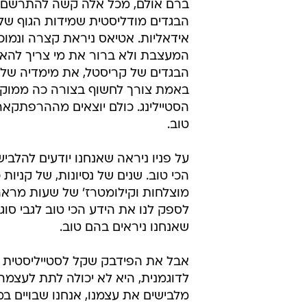
מאד, היא ענוגה ונהדרת. יפה מאד 
הארוכה במיוחד, עם חגורת המותן הג
אווירתית, רצינית ורכה. גם המקטורן 
עם הווסט התואם, הם אימוץ יפה של
למלתחה הנשית. ניראה שאם הם היו 
בקטלוג לפריט אחר ולא למכנסיים 
נופלת ונמוכה, היופי שלהם היו פורץ.
ברם אולם, מכל אלה קשה להתרשם 
הבגדים מודליסטית שמידות הגוף של
אידאליות. אטיאס ניראת קצרה ונמוכ
המעצבת ולא ברור את מי צריך להא
הבגדים של קריסטל, את מימדיה של 
באמת צורך לחשוף בצורה כה ממוקד
הסטיילינג. כולם יוצאים מההרפתקא
טוב.
על פניו ניראה שאנחנו יודעים להלבי