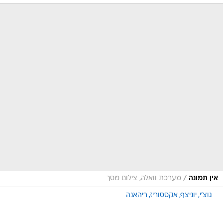
/
אין תמונה
מערכת וואלה, צילום מסך
גוצ'י
יוניצף
אקססוריז
ריהאנה