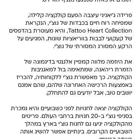
יתומים או כאלה שנפגעו מנגיף האיידס.
פרידה ג'יאניני עיצבה הפעם קולקציה קלילה,
שמפיחה רוח חיים בכבדות של גוצ'י, הנקראת
Tattoo Heart Collection, והיא מעוטרת בהדפסים
של קעקועי לבבות בווריאציות שונות, המגיעים על
הרקע המסורג המסורתי של גוצ'י.
את היוזמה מלווה קמפיין אלגנטי בדיגמונה של
הזמרת ריהאנה, שמתאימה בול למאגניבות
הקולקציה. כך מאפשרת גוצ'י ללקוחותיה, להכריז
באמצעות הרכישה האחרונה שלהם, שהם אמנם
יושבים טוב, אבל יודעים גם להתחלק.
הקולקציה יצאה לחנויות לפני כשבועיים והיא נמכרת
בסניפי גוצ'י ב-20 חנויות ברחבי העולם. פריטים
מהקולקציה יגיעו גם לחנות גוצ'י בארץ במהלך
השבועיים הקרובים. בינתיים אפשר להשיג אותה