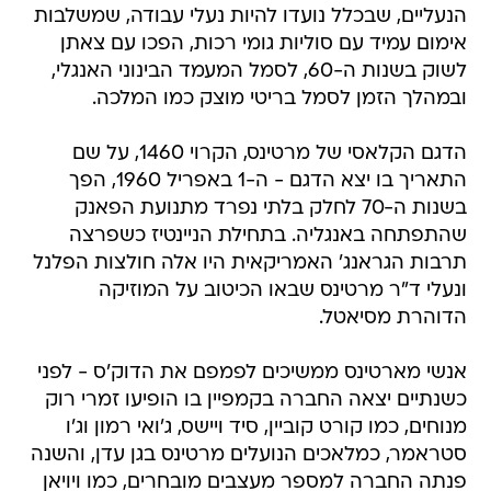
הנעליים, שבכלל נועדו להיות נעלי עבודה, שמשלבות
אימום עמיד עם סוליות גומי רכות, הפכו עם צאתן
לשוק בשנות ה-60, לסמל המעמד הבינוני האנגלי,
ובמהלך הזמן לסמל בריטי מוצק כמו המלכה.
הדגם הקלאסי של מרטינס, הקרוי 1460, על שם
התאריך בו יצא הדגם - ה-1 באפריל 1960, הפך
בשנות ה-70 לחלק בלתי נפרד מתנועת הפאנק
שהתפתחה באנגליה. בתחילת הניינטיז כשפרצה
תרבות הגראנג' האמריקאית היו אלה חולצות הפלנל
ונעלי ד"ר מרטינס שבאו הכיטוב על המוזיקה
הדוהרת מסיאטל.
אנשי מארטינס ממשיכים לפמפם את הדוק'ס - לפני
כשנתיים יצאה החברה בקמפיין בו הופיעו זמרי רוק
מנוחים, כמו קורט קוביין, סיד ויישס, ג'ואי רמון וג'ו
סטראמר, כמלאכים הנועלים מרטינס בגן עדן, והשנה
פנתה החברה למספר מעצבים מובחרים, כמו ויויאן