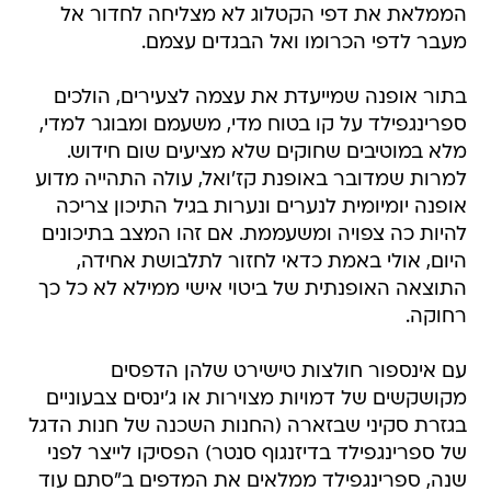
הממלאת את דפי הקטלוג לא מצליחה לחדור אל
מעבר לדפי הכרומו ואל הבגדים עצמם.
בתור אופנה שמייעדת את עצמה לצעירים, הולכים
ספרינגפילד על קו בטוח מדי, משעמם ומבוגר למדי,
מלא במוטיבים שחוקים שלא מציעים שום חידוש.
למרות שמדובר באופנת קז'ואל, עולה התהייה מדוע
אופנה יומיומית לנערים ונערות בגיל התיכון צריכה
להיות כה צפויה ומשעממת. אם זהו המצב בתיכונים
היום, אולי באמת כדאי לחזור לתלבושת אחידה,
התוצאה האופנתית של ביטוי אישי ממילא לא כל כך
רחוקה.
עם אינספור חולצות טישירט שלהן הדפסים
מקושקשים של דמויות מצוירות או ג'ינסים צבעוניים
בגזרת סקיני שבזארה (החנות השכנה של חנות הדגל
של ספרינגפילד בדיזנגוף סנטר) הפסיקו לייצר לפני
שנה, ספרינגפילד ממלאים את המדפים ב"סתם עוד