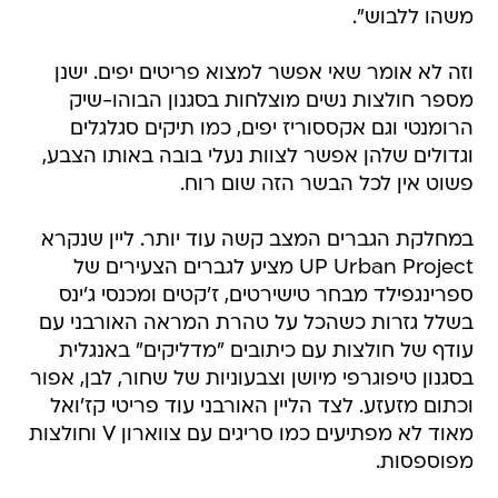
משהו ללבוש".
וזה לא אומר שאי אפשר למצוא פריטים יפים. ישנן
מספר חולצות נשים מוצלחות בסגנון הבוהו-שיק
הרומנטי וגם אקססוריז יפים, כמו תיקים סגלגלים
וגדולים שלהן אפשר לצוות נעלי בובה באותו הצבע,
פשוט אין לכל הבשר הזה שום רוח.
במחלקת הגברים המצב קשה עוד יותר. ליין שנקרא
UP Urban Project מציע לגברים הצעירים של
ספרינגפילד מבחר טישירטים, ז'קטים ומכנסי ג'ינס
בשלל גזרות כשהכל על טהרת המראה האורבני עם
עודף של חולצות עם כיתובים "מדליקים" באנגלית
בסגנון טיפוגרפי מיושן וצבעוניות של שחור, לבן, אפור
וכתום מזעזע. לצד הליין האורבני עוד פריטי קז'ואל
מאוד לא מפתיעים כמו סריגים עם צווארון V וחולצות
מפוספסות.