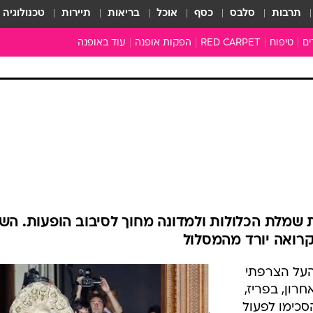
תרבות
סלבס
כסף
אוכל
בריאות
תיירות
טכנולוגיה
ים
טיפוח
RED CARPET
הפקות אופנה
עוד באופנה
שמלות כלה
טובהל'ה +
כל הכתבות
כתבו לנו
ארכיון מדורים
עושים סדר
סוגרים שנה
המציאון
משכורת 13
 שמלת הכלולות ולמדונה מחוך לסיבוב הופעות. הש
התעשייה
קרואה יורד מהמסלול
המצפן האופנ
העל הצרפתי
מלתחה מלאה
רון, בפריז,
סבתא שיק
כימו לפעול