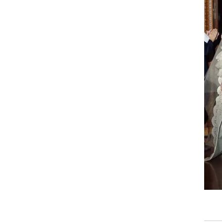
וריז
וע