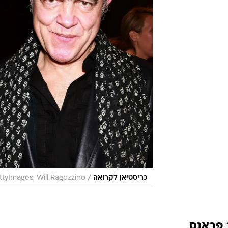
/
כריסטיאן לקרואה
tyImages, Will Ragozzino
 פראנס