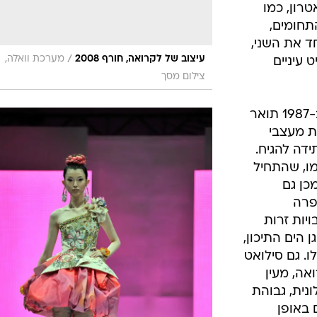
רון, כמו
התחומים,
ד את השני,
/
עיצוב של לקרואה, חורף 2008
מערכת וואלה,
 עיניים
צילום מסך
אבל המהפכה, שבזכותה הוענק לו ב-1987 תואר
 מעצבי
(CFDA) עוד עתידה להגיח.
ו, שהתחיל
כן גם
; "פרה
יות זרות
 הים התיכון,
. גם סילואט
אה, מעין
נית, גבוהת
 באופן