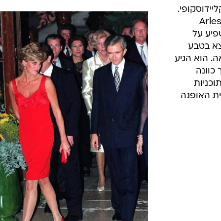
יידוסקופי.
קרואה נולד בשנת 1951 בעיר ארל Arles
פיע על
צא בטבע
. הוא הגיע
בשנת 1973, מתוך כוונה
וכניות
ת האופנה