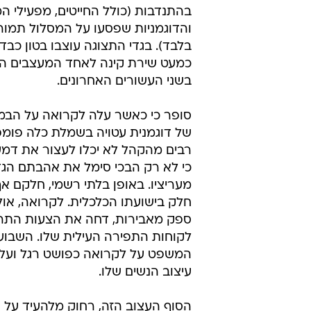
בהתנדבות (כולל החייטים, מפעילי ה
והדוגמניות שפסעו על המסלול תמו
בלבד). בגדי התצוגה עוצבו בטון כבד ו
כמעט שירת קינה לאחד המעצבים ה
בשני העשורים האחרונים.
סופר כי כאשר עלה לקרואה על הבמה
של דוגמנית עטויה בשמלת כלה פומפו
רבים מהקהל לא יכלו לעצור את דמע
כי לא רק הבכי סימל את אהבתם הגד
מעריציו. באופן בלתי רשמי, חלקם א
חלק בישועתו הכלכלית. לקרואה, אולי
ספק מאבירות, דחה את הצעות התר
לקוחות התפירה העילית שלו. השבוע 
המשפט על לקרואה כפושט רגל ועל 
עיצוב הנשים שלו.
הסוף העצוב הזה, רחוק מלהעיד על