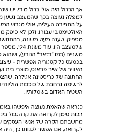
אך הגדול היה אולי גדול מידי. יש שג
למפלה נעוצה בכך שהמעצב נשען מעט
על התפירה העילית, אולי מגרש המ
האולטימטיבי עבורו, ולכן לא סיפק מ
מספיק. טענה מעט משונה, בהתחשב
שלמעצב היו, עוד מש
משניים (כמו "בזאר" הנודע), ושהוא ט
בכמעט כל קטגוריה אפשרית - עיצוב 
האוויר של אייר פראנס, מוצרי בית ו
החתונה של כריסטינה אגילרה, שהצ
לרשימה נרחבת של כוכבות הוליוודיו
השטיח האדום בשמלותיו.
כנראה שהאמת נעוצה איפשהו באמצ
רבות סימן לקרואה את קו הגבול בינו 
מחשבתם הקרה של אנשי העסקים שה
לקרואה, אם אפשר לכנותו כך, היה א