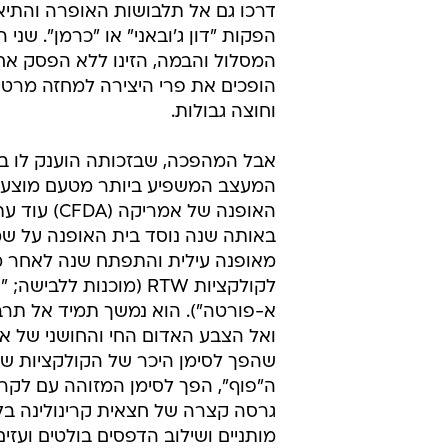
דרכו גם אל תלבושות האופרה והתיאט
הפקות "דון ג'ובאני" או "כרמן". שני 
המסלול והבמה, הזינו ללא הפסק אח
הופכים את פרי היצירה למחזה מרטיט
וחוצה גבולות.
המעצב המשפיע ביותר מטעם מוצעת
האופנה של אמריקה 
באותה שנה נוסד בית האופנה על שמ
מאופנה עילית והתפתח שנה לאחר מ
לקולקציות RTW (מוכנות ללבישה
א-פורטה"). הוא נמשך תמיד אל תרבו
ואל הצבע האדום החי והחושני של אגן
שהפך לסימן היכר של הקולקציות שלו
ה"פוף", הפך לסימן המזוהה עם לקרו
גרסה קצרה של חצאית קרינולינה בלו
מותניים ושילוב הדפסים בולטים ועזים