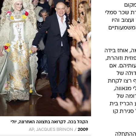
אופנה ברשת
מקום
שיער וסטייל
רת שכר סמלי
עצוב והיו
סטייל ID
משמעותיים
נעליים ואקסס
שמלות כלה
אג'נדה
, אוחז בידה
דוגמנית השב
זית וזוהרת,
ותיהם. אם
ולה של
ף רצו לקחת
 מגאווה,
ומה של
הכריז בית
סגירת קו
הקהל בכה. לקרואה בתצוגה האחרונה, יולי
/
AP, JACQUES BRINON
2009
 ההתחלה