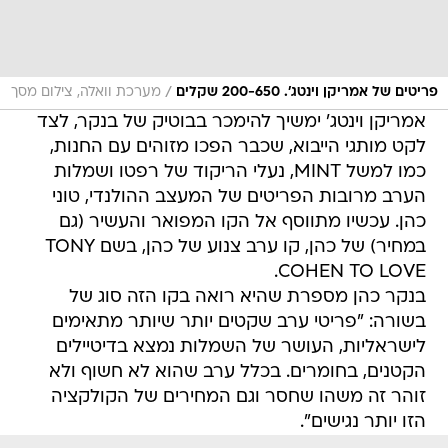
/
פריטים של אמריקן וינטג'. 200-650 שקלים
מערכת וואלה, צילום מסך
אמריקן וינטג' ימשיך להימכר בבוטיק של בנקר, לצד
לקט מותגי הייבוא, שכבר הפכו מזוהים עם החנות,
כמו למשל MINT, נעלי הריקוד של רפטו ושמלות
הערב מרובות הפריטים של המעצב ההולנדי, טוני
כהן. עכשיו מתווסף אל הקו המפואר והעשיר (גם
במחיר) של כהן, קו ערב צנוע של כהן, בשם TONY
COHEN TO LOVE.
בנקר כהן מספרת שהיא רואה בקו הזה סוג של
בשורה: "פריטי ערב שקטים יותר שיותר מתאימים
לישראליות, העושר של השמלות נמצא בדיטיילים
הקטנים, בחומרים. בכלל ערב שהוא לא חשוף ולא
זוהר זה משהו שחסר וגם המחירים של הקולקציה
הזו יותר נגישים".