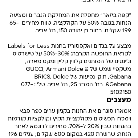
ה' באייר 72 תל אביב.
"קפה ביזאר" מחסלת את המחלקת הגברים ומציעה
הנחות בגובה 50% על הקולקציה. טווח מחירים  65-
199 שקלים. רחוב בן יהודה 150, תל אביב.
מבצע על בגדים ואקססוריז בחנות Labels for Less
לקראת החופשה הקרבה: 30%-50% על טישרטיס
וג'ינסים של המותגים קלווין קליין ומקס מארה,
משקפיי שמש של GUCCI, Armani Dolce &
Gabana, תיקי נסיעות של BRICS, Dolce
&Gabana. רח' המרד 25, תל אביב. טל' : 077-
5102150
מעצבים
אמארו סוגרים את החנות בקניון ערים כפר סבא
וימכרו תכשיטים מקולקציית הקיץ וקולקציות קודמות
בהנחות שבין 20% ל-70%. מחירים לדוגמא לאחר
הנחה: שרשרת 420 במקום 600 שקלים; עגילים 196