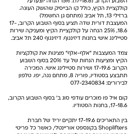
השבוע הקרוב (17-18.6). 15% הנחה יוצעו על
קולקציית הקיץ, כולל קו הבייסיק שהושק העונה.
ברזילי 13, תל אביב (מתחם גן החשמל)
המעצבת דורית שדה תציע בסוף השבוע הקרוב, 17-
18.6, 25% הנחה על קולקציית הקיץ ומעניקה שירות
סטיילינג אישי בחנות דיזינגוף. דיזינגוף 240 תל אביב.
צמד המעצבות "אלף-אלף" מציגות את קולקציות
הקיץ ומציעות הנחות של עד 20% בסוף השבוע
הקרוב 17-19.6 ושירות סטיילינג אישי. המכירה
תתבצע בסטודיו, פוריה 8, מתחם נגה, יפו. טלפון
לבירורים: 077-2340834
קום איל פו מוכרים עודפי סוג ב' בסוף השבוע הקרוב,
17-18.6, בחנות הסטודיו.
בין התאריכים 17-19.6 יתקיים יריד של חברת
Shoplifters בקונספט אוריינטלי, כאשר כל פריטי