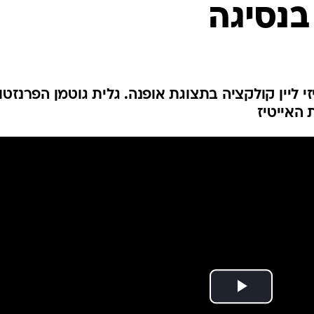
אופנה ברשת
בנסיגה
שיער וסטייל
סטייל ID
נעליים ואקסס
שמלות כלה
י ליין קולקציה בתצוגת אופנה. גלית גוטמן הפרנזטו
 האייטיז
אג'נדה
דוגמנית השב