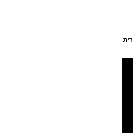
וריז
רית
וע