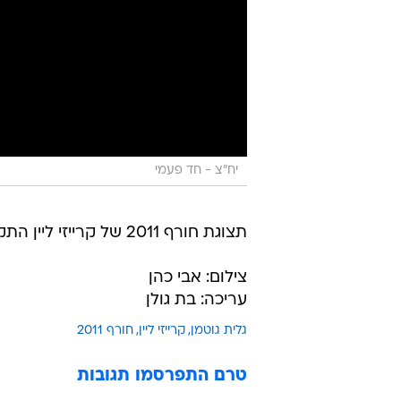
יח"צ - חד פעמי
תצוגת חורף 2011 של קרייזי ליין התקיימה הבוקר (חמישי) במוזיאון רמת גן לאמנות.
צילום: אבי כהן
עריכה: בת גולן
גלית גוטמן
קרייזי ליין
חורף 2011
טרם התפרסמו תגובות