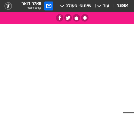
וואלה דואר
אופנה
עוד
שיתופי פעולה
קרא דואר
תי