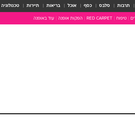
תרבות
סלבס
כסף
אוכל
בריאות
תיירות
טכנולוגיה
ים
טיפוח
RED CARPET
הפקות אופנה
עוד באופנה
שמלות כלה
טובהל'ה +
כל הכתבות
כתבו לנו
ארכיון מדורים
עושים סדר
סוגרים שנה
המציאון
משכורת 13
התעשייה
המצפן האופנ
מלתחה מלאה
סבתא שיק