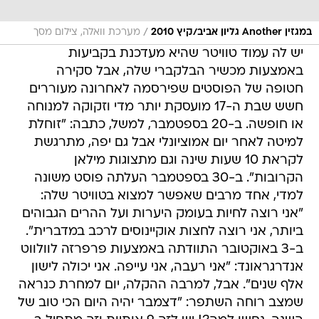
/
במגזין Another גליון אביב/קיץ 2010
מערכת וואלה, צילום מסך
יש לה עמוד טוויטר שהיא מעדכנת בקביעות
באמצעות מכשיר הבלקברי שלה, אבל סקירה
חטופה של הפוסטים שפירסמה לאחרונה מעוררים
חשש שבת ה-17 מועסקת יותר מדי וזקוקה למנוחה
או חופשה. ב-20 בספטמבר, למשל, כתבה: "זוחלת
למיטה לאחר יום אמוציונלי אבל גם יפה, מתרגשת
לקראת 10 שעות שינה וגם מתצוגות מילאן
הקרובות". ב-30 בספטמבר העלתה פוסט משונה
למדי, אחד מרבים שאפשר למצוא בטוויטר שלה:
"אני רוצה לחיות בעומק היערות ועל ההרים הגבוהים
ביותר, אני רוצה לחצות אוקיינוסים לרכב במדברית".
ב-3 באוקטובר התוודתה באמצעות פרפרזה לוולווט
אנדרגראונד: "אני רעבה, אני עייפה. אני יכולה לישון
אלף שנים". אבל, למרבה ההקלה, יום למחרת כנראה
שמצב רוחה השתפר: "דצמבר יהיה היום הכי טוב של