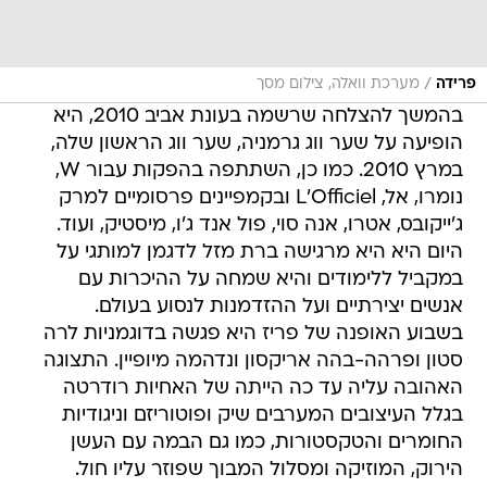
/
פרידה
מערכת וואלה, צילום מסך
בהמשך להצלחה שרשמה בעונת אביב 2010, היא
הופיעה על שער ווג גרמניה, שער ווג הראשון שלה,
במרץ 2010. כמו כן, השתתפה בהפקות עבור W,
נומרו, אל, L'Officiel ובקמפיינים פרסומיים למרק
ג'ייקובס, אטרו, אנה סוי, פול אנד ג'ו, מיסטיק, ועוד.
היום היא היא מרגישה ברת מזל לדגמן למותגי על
במקביל ללימודים והיא שמחה על ההיכרות עם
אנשים יצירתיים ועל ההזדמנות לנסוע בעולם.
בשבוע האופנה של פריז היא פגשה בדוגמניות לרה
סטון ופרהה-בהה אריקסון ונדהמה מיופיין. התצוגה
האהובה עליה עד כה הייתה של האחיות רודרטה
בגלל העיצובים המערבים שיק ופוטוריזם וניגודיות
החומרים והטקסטורות, כמו גם הבמה עם העשן
הירוק, המוזיקה ומסלול המבוך שפוזר עליו חול.