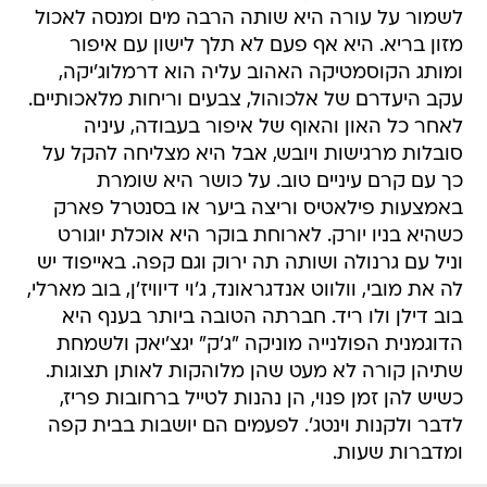
לשמור על עורה היא שותה הרבה מים ומנסה לאכול
מזון בריא. היא אף פעם לא תלך לישון עם איפור
ומותג הקוסמטיקה האהוב עליה הוא דרמלוג'יקה,
עקב היעדרם של אלכוהול, צבעים וריחות מלאכותיים.
לאחר כל האון והאוף של איפור בעבודה, עיניה
סובלות מרגישות ויובש, אבל היא מצליחה להקל על
כך עם קרם עיניים טוב. על כושר היא שומרת
באמצעות פילאטיס וריצה ביער או בסנטרל פארק
כשהיא בניו יורק. לארוחת בוקר היא אוכלת יוגורט
וניל עם גרנולה ושותה תה ירוק וגם קפה. באייפוד יש
לה את מובי, וולווט אנדגראונד, ג'וי דיוויז'ן, בוב מארלי,
בוב דילן ולו ריד. חברתה הטובה ביותר בענף היא
הדוגמנית הפולנייה מוניקה "ג'ק" יגצ'יאק ולשמחת
שתיהן קורה לא מעט שהן מלוהקות לאותן תצוגות.
כשיש להן זמן פנוי, הן נהנות לטייל ברחובות פריז,
לדבר ולקנות וינטג'. לפעמים הם יושבות בבית קפה
ומדברות שעות.