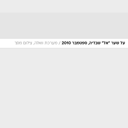
/
על שער "אל" שבדיה, ספטמבר 2010
מערכת וואלה, צילום מסך