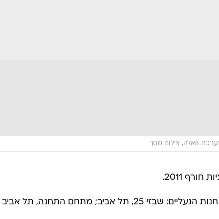
רכת וואלה, צילום מסך
איפה: שבזי 30, שינקין 35, תל אביב; חנות הנעליים: שבזי 25, תל אביב; מתחם התחנה, תל אביב