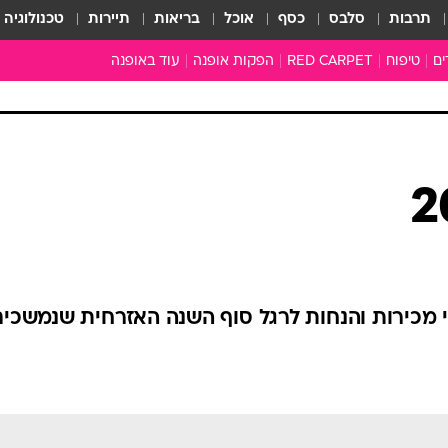
תרבות
סלבס
כסף
אוכל
בריאות
תיירות
טכנולוגיה
ים
טיפוח
RED CARPET
הפקות אופנה
עוד באופנה
טובהל'ה +
כל הכתבות
כתבו לנו
ארכיון מדורים
עושים סדר
סוגרים שנה
המציאון
משכורת 13
התעשייה
 מכירות והנחות לרגל סוף השנה האזרחית שנמשכים
המצפן האופנ
מלתחה מלאה
סבתא שיק
אופנה ברשת