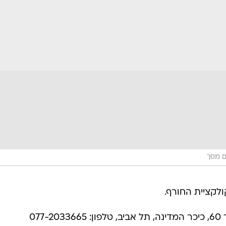
ם מסך
07