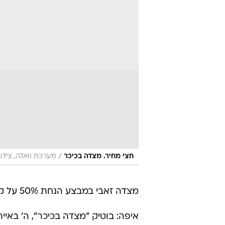
/
חצי מחיר. מצדה בכיכר
מערכת וואלה, צילו
מצדה זאבי במבצע הנחת 50% על קולקציית החורף.
איפה: בוטיק "מצדה בכיכר", ה' באייר 60, כיכר המדינה, תל אביב, טלפון: 7-2033665