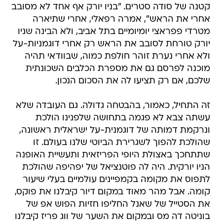
קטנה של סודה סטרים. "בניו יורק אף אחד לא מסובב
אחרי את הראש", אמרה רפאלי, אחרי שתיארה
מטרדי פפראצי יומיומיים בתל אביב, ולא הבינה שניו
יורק טורחת לסובב את הראש רק אחרי דוגמניות-על
ולא אחרי נערת זוהר חולפת כמוה, שבוודאי תהיה
מוכנה לפרסם גם את מספרת הכלבים השכונתית
שלכם, אם רק תציעו לה את הסכום הנכון.
זה התחיל, כאמור, בהבטחה גדולה. גם העובדה שלא
עשתה צבא לא פגמה בתחושה שלפנינו הולכת
ונרקמת דמותה של דוגמנית-על ישראלית ראשונה,
שהולכת להפוך לשגרירת הביוטי שלנו בעולם. זו
שתתחכך באצולת היופי הפריזאית ותעשיית האופנה
הניו יורקית. היה לה פוטנציאל של יפהיפה שהולכת
לתפוס את מקומה בקמפיינים עולמיים בעלי שיעור
קומה. אבל מהר מאוד במקום דיור קיבלנו את פוקס,
את הסטייל של שאנל החליפו חזיות הפוש אפ של
בוניטה דה מס ובמקום את השער של ווג פריז קיבלנו