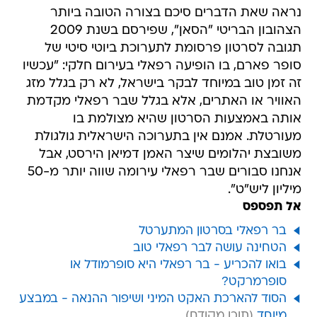
נראה שאת הדברים סיכם בצורה הטובה ביותר
הצהובון הבריטי "הסאן", שפירסם בשנת 2009
תגובה לסרטון פרסומת לתערוכת ביוטי סיטי של
סופר פארם, בו הופיעה רפאלי בעירום חלקי: "עכשיו
זה זמן טוב במיוחד לבקר בישראל, לא רק בגלל מזג
האוויר או האתרים, אלא בגלל שבר רפאלי מקדמת
אותה באמצעות הסרטון שהיא מצולמת בו
מעורטלת. אמנם אין בתערוכה הישראלית גולגולת
משובצת יהלומים שיצר האמן דמיאן הירסט, אבל
אנחנו סבורים שבר רפאלי עירומה שווה יותר מ-50
מיליון ליש"ט".
אל תפספס
בר רפאלי בסרטון המתערטל
הטחינה עושה לבר רפאלי טוב
בואו להכריע - בר רפאלי היא סופרמודל או
סופרמרקט?
הסוד להארכת האקט המיני ושיפור ההנאה - במבצע
מיוחד