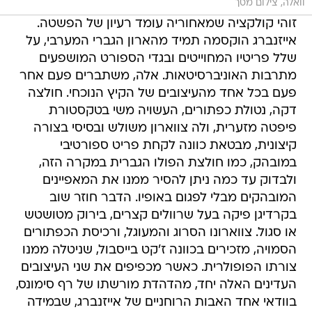
וואלה, צילום מסך
זוהי קולקציה שמאחוריה עומד רעיון של הפשטה.
אייזנברג הוקסמה תמיד מהארון הגברי המערבי, על
שלל פריטיו המחוייטים ובגדי הספורט המושפעים
מתרבות האוניברסיטאות. אלה, משתברים פעם אחר
פעם בכל אחד מהעיצובים של הקיץ הנוכחי. חולצה
דקה, נטולת כפתורים, העשויה משי בטקסטורת
פיפטה מזערית, ולה צווארון משולש ובסיסי בצורה
קיצונית, מבטאת כוונה לקחת פריט ספורטיבי
במובהק, כמו חולצת הפולו הגברית במקרה הזה,
ולבדוק עד כמה ניתן להסיר ממנו את המאפיינים
המובהקים מבלי לפגום באופיו. הדבר חוזר שוב
בקרדיגן פיקה בעל שרוולים קצרים, בירוק מטושטש
או סגול. צווארונו הסרוג והמעוגל, ורכיסת הכפתורים
הסמויה, מזכירים בכוונה ז'קט בייסבול, שניטלה ממנו
צורתו הפופולרית. כאשר מכפיפים את שני העיצובים
העדינים האלה יחד, מהדהדת מורשתו של רף סימונס,
בוודאי אחד האבות הרוחניים של אייזנברג, שבמידה