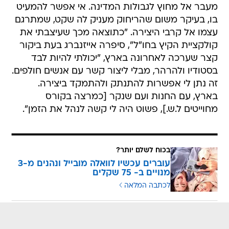
מעבר אל מחוץ לגבולות המדינה. אי אפשר להמעיט
בו, בעיקר משום שהריחוק מעניק לה שקט, שמתרגם
עצמו אל קרבי היצירה. "כתוצאה מכך שעיצבתי את
קולקציית הקיץ בחו"ל", סיפרה אייזנברג בעת ביקור
קצר שערכה לאחרונה בארץ, "יכולתי להיות לבד
בסטודיו ולהרהר, מבלי ליצור קשר עם אנשים חולפים.
זה נתן לי אפשרות להתנתק ולהתמקד ביצירה.
בארץ, עם החנות ועם שנקר [כמרצה בקורס
מחוייטים ל.ש.], פשוט היה לי קשה לנהל את הזמן".
בכוח לשלם יותר?
עוברים עכשיו לוואלה מובייל ונהנים מ-3
מנויים ב- 75 שקלים
לכתבה המלאה