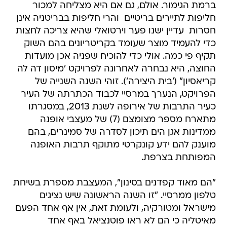
ברמת הגימור. אולם, גם אם היא מצליחה למכור
חליפות לתיירים בריטיים  והרי חליפות בבריטניה אינן
חסרות  עדיין ישנו פער וירטואלי שהיא צריכה לחצות
כדי להעמיד מוצר שעומד בקריטריונים בהם השוק
תקיף פי כמה. אולי כדי להוכיח שפניה אכן מועדות
החוצה, היא נבחרה לאחרונה לפרויקט 'מיסון דה לה
קריאסיון" ('בית היצירה'). זוהי השנה השנייה של
הפרויקט, הנערך במרסיי לכבוד הכתרתה של העיר
כעיר התרבות של אירופה לשנת 2013, במסגרתו
מתארח מספר מצומצם (7) של מעצבי אופנה
ממדינות אגן הים תיכון לסדרה של סמינרים, בהם
מוענק להם ידע קונקרטי מתוקף תרבות האופנה
המפותחת בצרפת.
"הם מאוד קפדנים בסינון", המעצבת מספרת בשיחת
טלפון ממרסיי. "זו השנה הראשונה שיש נציגים
מישראל ומטורקיה, ולעומת זאת, אין אף אחד הפעם
מאיטליה כי הם לא ראו פוטנציאל באף אחד