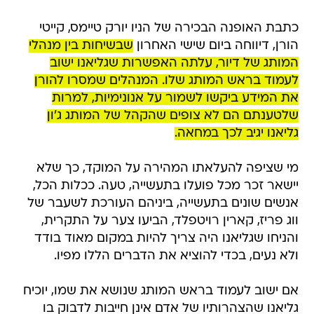
כתבת האופנה הבכירה של הניו יורק טיימס, קייטי
הורן, דיווחה ביום שישי האחרון
שבשיחות בין מנהלי
המותג של דיור, עלתה האפשרות שגליאנו ישוב
לעמוד בראש המותג שלו. המנהלים שמסרו להורן
את המידע ביקשו לשמור על אנונימיות, למרות
שלטענתם הם לא צופים שהקהל של המותג ג'ון
גליאנו יגיב לכך במחאה.
מי שציפה להעלאתו המהירה על המוקד, כך שלא
יישאר זכר מכל פועלו בתעשייה, טעה. ככלות הכל,
אנשים שונים בתעשייה, ביניהם העורכת לשעבר של
ווג פריז, קארין רויטפלד, הביעו צער על התקרית,
והניחו שגליאנו היה צריך להיות במקום מאוד בודד
ולא נעים, בכדי להוציא את הדברים הללו מפיו.
אם ישוב לעמוד בראש המותג שנושא את שמו, יוכיח
גליאנו שהצהרותיו של אדם אינן חייבות לדבוק בו