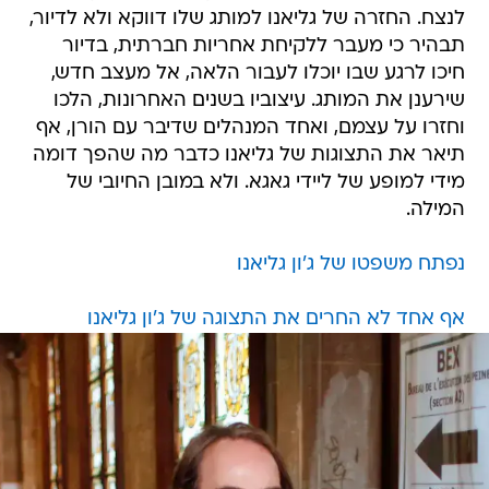
לנצח. החזרה של גליאנו למותג שלו דווקא ולא לדיור,
תבהיר כי מעבר ללקיחת אחריות חברתית, בדיור
חיכו לרגע שבו יוכלו לעבור הלאה, אל מעצב חדש,
שירענן את המותג. עיצוביו בשנים האחרונות, הלכו
וחזרו על עצמם, ואחד המנהלים שדיבר עם הורן, אף
תיאר את התצוגות של גליאנו כדבר מה שהפך דומה
מידי למופע של ליידי גאגא. ולא במובן החיובי של
המילה.
נפתח משפטו של ג'ון גליאנו
אף אחד לא החרים את התצוגה של ג'ון גליאנו