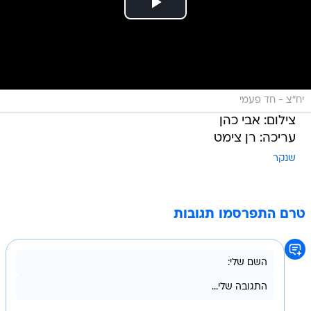
יח"צ - חד פעמי
צילום: אבי כהן
עריכה: רן צימט
שנקר
טרם התפרסמו תגובות