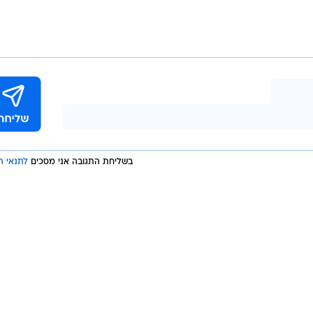
אופנה ברשת
שיער וסטייל
סטייל ID
נעליים ואקסס
שמלות כלה
אג'נדה
דוגמנית השב
בשליחת התגובה אני מסכים
לתנאי ה