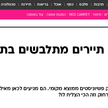
תרבות
סלבס
כסף
אוכל
בריאות
תיירות
טכנולוגיה
ים
טיפוח
RED CARPET
הפקות אופנה
עוד באופנה
שמלות כלה
טובהל'ה +
כל הכתבות
כתבו לנו
תיירים מתלבשים בת
ארכיון מדורים
עושים סדר
סוגרים שנה
המציאון
משכורת 13
התעשייה
ק פשיוניסטים ממוצא מקומי. הם מגיעים לכאן מאילת
המצפן האופנ
חוק וזה הכי הצליח לו?
מלתחה מלאה
סבתא שיק