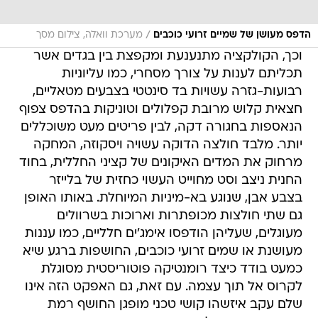
/
הדפס מעושן של שמיים זרועי כוכבים
מערכת וואלה, צילום מסך
וכך, הקולקציה מתנענעת ומקפצת בין בגדים אשר
תכליתם לענות על צורך מסחרי, כמו עליוניות
רבועות-גזרה עשויות בד סינטטי בצבעים מטאליים,
חצאית קלוש מרובת קפלולים וטוניקות בהדפס צפוף
הנאספות בחגורה דקה, לבין פריטים מעט משוכללים
יותר. מלבד חולצה הדוקה עשויה ויסקוזה, המחקה
מרחוק את המדים האיקונים של קציני החללית, בחוד
החנית ניצב וסט מחוייט העשוי כחזית של בלייזר
בצבע אבן, שנוגע בא-מיניות המיוחלת. באותו האופן
גם שתי חולצות מכופתרות וארוכות בשרוולים
מעוגלים, שעליהן הודפסו אימג'ים חלליים, כמו עננות
מעושנת או שמים זרועי כוכבים, החושפות ברגע שיא
כמעט בודד כיצד רומנטיקה פוטוריסטית מסוגלת
לקרוס אל תוך עצמה. עם זאת, גם האפקט הזה אינו
שלם עקב איזשהו קושי טכני מופגן החושף רמת