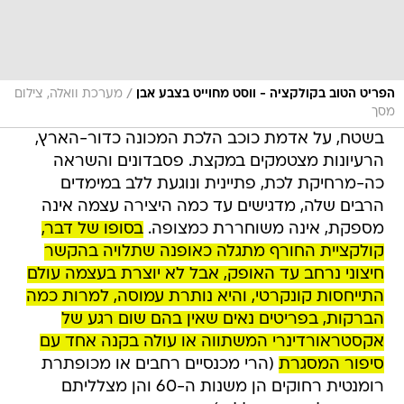
/
הפריט הטוב בקולקציה - ווסט מחוייט בצבע אבן
מערכת וואלה, צילום
מסך
בשטח, על אדמת כוכב הלכת המכונה כדור-הארץ,
הרעיונות מצטמקים במקצת. פסבדונים והשראה
כה-מרחיקת לכת, פתיינית ונוגעת ללב במימדים
הרבים שלה, מדגישים עד כמה היצירה עצמה אינה
מספקת, אינה משוחררת כמצופה.
בסופו של דבר,
קולקציית החורף מתגלה כאופנה שתלויה בהקשר
חיצוני נרחב עד האופק, אבל לא יוצרת בעצמה עולם
התייחסות קונקרטי, והיא נותרת עמוסה, למרות כמה
הברקות, בפריטים נאים שאין בהם שום רגע של
אקסטראורדינרי המשתווה או עולה בקנה אחד עם
סיפור המסגרת
(הרי מכנסיים רחבים או מכופתרת
רומנטית רחוקים הן משנות ה-60 והן מצלליתם