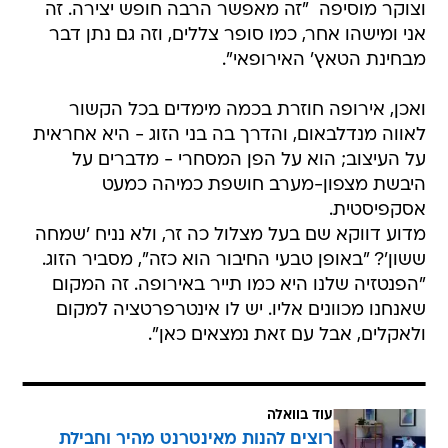
וצוקר מוסיפה  "זה מאפשר הרבה חופש יצירה. זה
אני ומישהו אחר, כמו סופר צללים, וזה גם נתן דבר
מבחינת הטאץ' האירופאי".
ואכן, אירופה חוזרת בכמה מימדים בכל הקשור
לאווה מנדלבאום, והדרך בה בני הזוג - היא אחראית
על העיצוב; הוא על הפן המסחרי - מדברים על
היבשת מצפון-מערב חושפת כמיהה כמעט
אסקפיסטית.
מדוע דווקא שם בעל מצלול כה זר, ולא נניח 'שמחה
ששון'? "באופן טבעי החיבור הוא כזה", מסביר הזוג.
"הפנטזיה שלנו היא כמו תייר באירופה. זה המקום
שאנחנו מכוונים אליו. יש לו אינטרפרטציה למקום
ולאקלים, אבל עם זאת נמצאים כאן".
עוד בוואלה
רוצים להנות מאינטרנט מהיר וחבילת