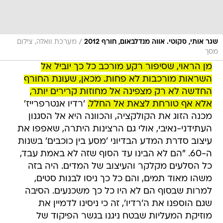
/
שגר אותי, סקוטי. אווה מנדלבאום, חורף 2012
מערכת וואלה, צילום
מסך
מן הראוי, שסיפור רקע מורכב כל כך יוביל אל
השראות מורכבות לא פחות. מכאן, שעונת החורף
החדשה לא רק מצפינה אל מחוזות קרירים יותר,
אלא אף טורחת לצאת אל החלל.
'רדיו אנטרפרייז'
מכנה הזוג את הקולקציה, והכוונה היא אל הסגנון
העתידני-נאיבי, אולי גם הרצינות היתרה, שאפפו את
עיצוב סדרת המדע הבדיוני 'מסע בין כוכבים' בשנות
ה-60. "הם לא הבינו עד הסוף שזה לא באמת עבד,
כל הסלעים מקלקר והעיצוב של המדים. היה בזה
משהו מאוד תמים, והם כל כך ניסו לבנות סטים,
למרות שבסוף הם לא היו כל כך משכנעים. הסיבה
שגם הוספנו את ה'רדיו', זה כי ניסינו לדמיין את
מוזיקת המעליות שבטח ניגנו בגשר הפיקוד של