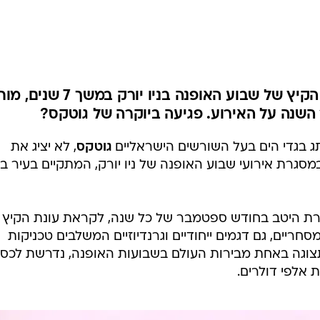
אופנה ברשת
שיער וסטייל
סטייל ID
נעליים ואקסס
שמלות כלה
אחרי שהציג בקביעות בתצוגות הקיץ של שבוע האופנה בניו יורק במשך 7 
 השנה על האירוע. פגיעה ביוקרה של גוטקס?
אג'נדה
דוגמנית השב
 בגדי הים בעל השורשים הישראליים
גוטקס
, לא יציג את
סגרת אירועי שבוע האופנה של ניו יורק, המתקיים בעיר בי
רת היטב בחודש ספטמבר של כל שנה, לקראת עונת הקיץ
יים, גם דגמים ייחודיים וגרנדיוזיים המשלבים טכניקות
י תצוגה באחת מבירות העולם בשבועות האופנה, נדרשת לכס
 אלפי דולרים.