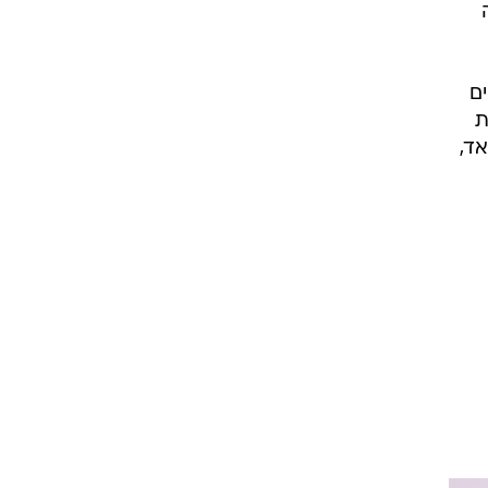
ים
ת
מונתה מולי גראד,