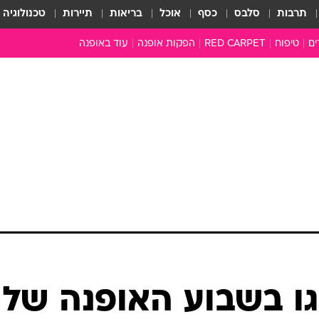
תרבות
סלבס
כסף
אוכל
בריאות
תיירות
טכנולוגיה
ים
טיפוח
RED CARPET
הפקות אופנה
עוד באופנה
שמלות כלה
טובהל'ה +
כל הכתבות
כתבו לנו
ארכיון מדורים
עושים סדר
סוגרים שנה
המציאון
משכורת 13
התעשייה
המצפן האופנ
מלתחה מלאה
גו בשבוע האופנה של
סבתא שיק