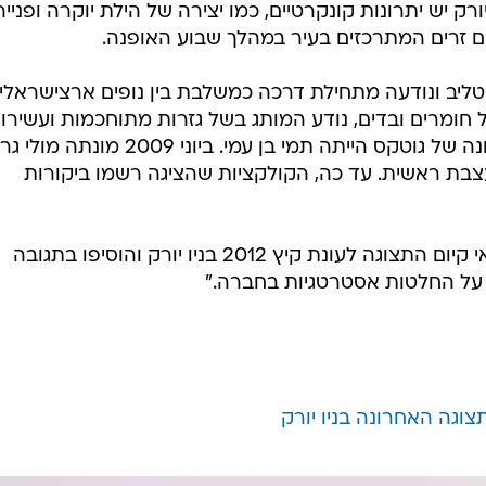
ורק יש יתרונות קונקרטיים, כמו יצירה של הילת יוקרה ופנייה
נים זרים המתרכזים בעיר במהלך שבוע האופנה.
19 על ידי לאה גוטליב ונודעה מתחילת דרכה כמשלבת בין נופים ארצישראלי
ל חומרים ובדים, נודע המותג בשל גזרות מתוחכמות ועשירו
וצבעוניות עזה. דוגמנית הבית הראשונה של גוטקס הייתה תמי בן עמי. ביוני 2009 
בת ראשית. עד כה, הקולקציות שהציגה רשמו ביקורות
מיחסי הציבור של גוטקס אישרו את אי קיום התצוגה לעונת קיץ 2012 בניו יורק והוסיפו בתגובה
ב על החלטות אסטרטגיות בחברה."
וגה האחרונה בניו יורק