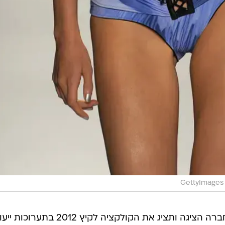
GettyImages
בעוד שמקורבים לגוטקס מסרו כי החברה הציגה ותציג את הקולקציה לקיץ 12