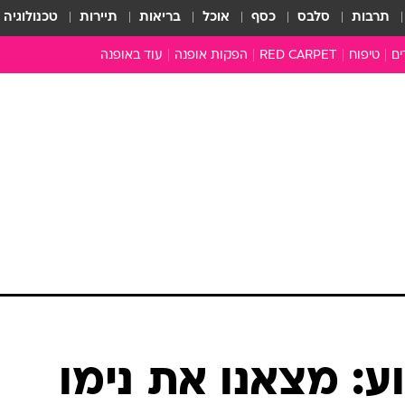
תרבות
סלבס
כסף
אוכל
בריאות
תיירות
טכנולוגיה
ים
טיפוח
RED CARPET
הפקות אופנה
עוד באופנה
שמלות כלה
טובהל'ה +
כל הכתבות
כתבו לנו
ארכיון מדורים
עושים סדר
סוגרים שנה
המציאון
משכורת 13
התעשייה
המצפן האופנ
מלתחה מלאה
ע: מצאנו את נימו
סבתא שיק