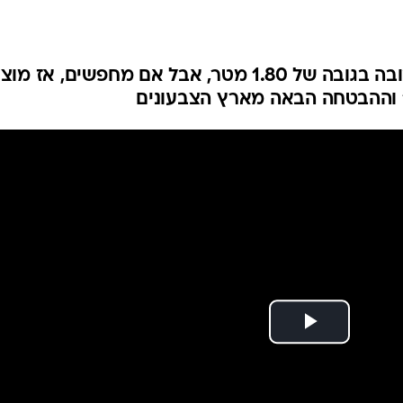
אופנה ברשת
שיער וסטייל
סטייל ID
לא קל למצוא דוגמנית עם פני בובה בגובה של 1.80 מטר, אבל אם מחפשים, אז
נעליים ואקסס
שמלות כלה
אג'נדה
דוגמנית השב