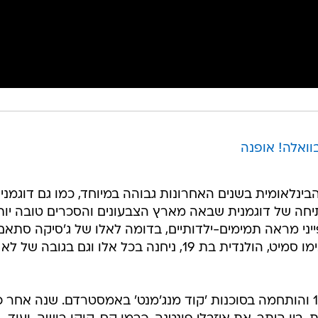
הבינלאומית בשנים האחרונות גבוהה במיוחד, כמו גם דוגמני
יחה של דוגמנית שבאה מארץ הצבעונים והסכרים טובה יות
יני מראה תמימים-ילדותיים, בדומה לאלו של ג'סיקה סתאם
לוסי דיוידסון, לילי קול או ג'מה וורד. נימו סמיט, הולנדית בת 19, ניחנה בכל אלו וגם בגובה של לא
היא התגלתה ב-2008 בהיותה בת 16 והותחמה בסוכנות 'קוד מנג'מנט' באמסטרדם. שנה אחר 