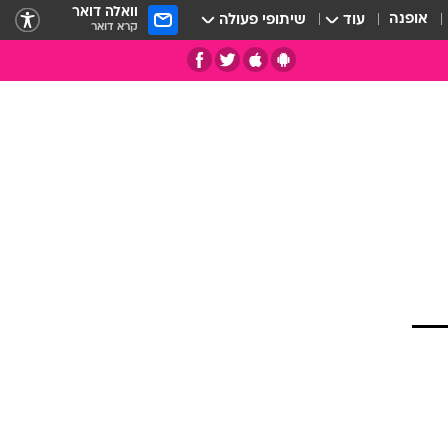
וואלה דואר
אופנה
עוד
שיתופי פעולה
קרא דואר
תי