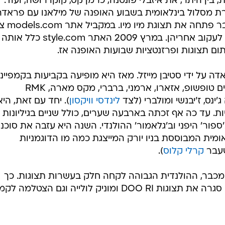
, בין היתר, את איזבלי פונטנה, כרמן קס, קוקו רושה, ועוד.
ת מסלול בינלאומית בשבוע האופנה של מילאנו עם פראדה
ומארני, וחודש אחר כך בפריז היא כבר פתחה א
ם תצוגות ופרזנטציות שבועות האופנה אז.
ה על ידי סטיבן מייזל. מאז היא מופיעה בקביעות בקמפייני
מסחריים, ובין היתר הופיעה בקמפיינים טופשופ, אזארו, ארמני, ברברי, מקס מארה, RMK
נס, ז'יבנשי ומולברי (לצד
לינדסי וויקסון
). יחד עם זאת, היא
. עד כה אף זכתה בארבעה שערים, כולל שניים בגיליונות
ור' היפני וב'גלאמור' ההולנדי. השנה היא עזבה את סוכנו
לאומית המבוססת בניו יורק המייצגת כמה מו הדוגמניות
שעבר
קרלי קלוס
).
2 שהסתיימה זה מכבר, ההולנדית הגבוהה לקחה חלק בעשרות תצוגות. כך
לדוגמא, בניו יורק בחודש שעבר, היא סגרה את תצוגות DOO RI ומוניק לולייה וגם הצטלמ