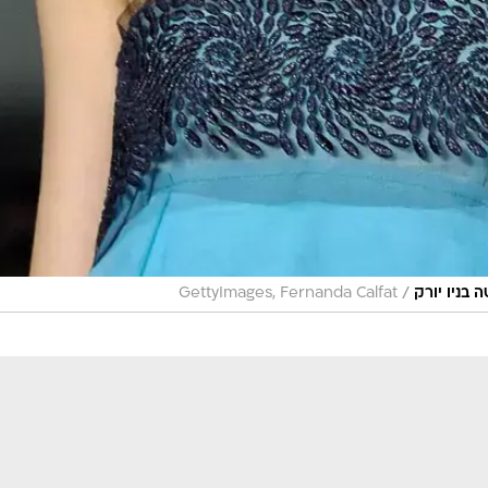
/
GettyImages, Fernanda Calfat