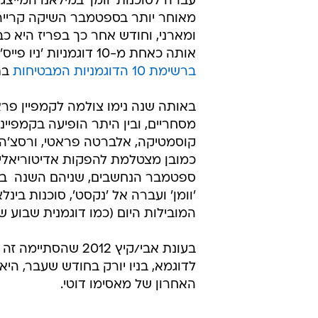
עברה לסוכנות 'וומן' במילאנו המייצגת
מאוחר יותר בספטמבר השיקה קרייר
אותה כאחת מ-10 דוגמניות 'ניו פייס' לעקוב אחריהן. במרץ 2009 האתר style.com כלל אותה
ברשימת 10 הדוגמניות המבטיחות
בתו
באותה שנה נימו צולמה לקמפיין פראד
קוסמטיקה, אלברטה פראטי, ורסצ'ה ג'י
כמובן מצטלמת להפקות אדיטוריאליות
ספטמבר הנחשבים, שניהם השנה  ב'ספ
'וומן' ועברה אל 'נקסט', סוכנות בינ
המובילות היום (כמו דוגמנית שבוע 
בעונת אבי/קיץ 012
האחרון של מאסימו דוטי.