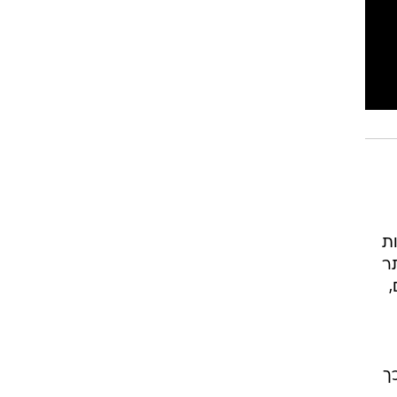
ות
ר
,
כך