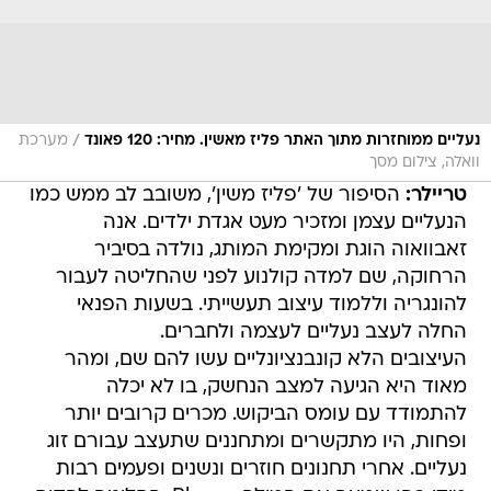
/
נעליים ממוחזרות מתוך האתר פליז מאשין. מחיר: 120 פאונד
מערכת
וואלה, צילום מסך
טריילר:
הסיפור של 'פליז משין', משובב לב ממש כמו
הנעליים עצמן ומזכיר מעט אגדת ילדים. אנה
זאבוואוה הוגת ומקימת המותג, נולדה בסיביר
הרחוקה, שם למדה קולנוע לפני שהחליטה לעבור
להונגריה וללמוד עיצוב תעשייתי. בשעות הפנאי
החלה לעצב נעליים לעצמה ולחברים.
העיצובים הלא קונבנציונליים עשו להם שם, ומהר
מאוד היא הגיעה למצב הנחשק, בו לא יכלה
להתמודד עם עומס הביקוש. מכרים קרובים יותר
ופחות, היו מתקשרים ומתחננים שתעצב עבורם זוג
נעליים. אחרי תחנונים חוזרים ונשנים ופעמים רבות