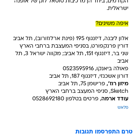
הקודמים, ביחד הן מרכיבות טוטאל לוק של אופנה
ישראלית.
איפה משיגים?
אלון ליבנה, דיזנגוף 195 (פינת ארלוזורוב), תל אביב
דורין פרנקפורט, בסניפי המעצבת ברחבי הארץ
שני בר, דיזנגוף 151, תל אביב; מקווה ישראל 3, תל
אביב
פאולה ביאנקו, 0523595916
דורון אשכנזי, דיזנגוף 187, תל אביב
מיזון רוז',
פרישמן 75, תל אביב
Sketch, סניפי המעצב ברחבי הארץ
עודד ארמה
, פרטים בטלפון 0528692180
פלאש
טרם התפרסמו תגובות