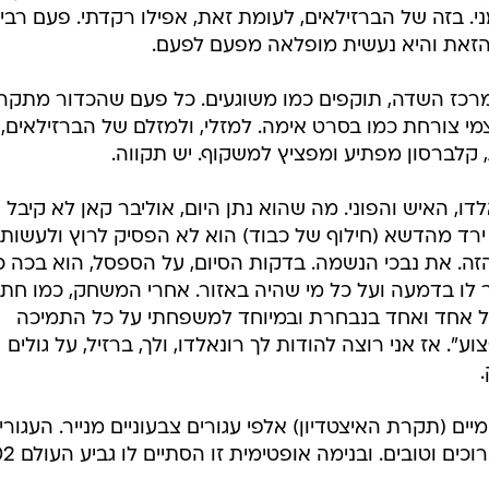
אופנה ברשת
י. בזה של הברזילאים, לעומת זאת, אפילו רקדתי. פעם רבי
שיער וסטייל
הזאת והיא נעשית מופלאה מפעם לפעם.
סטייל ID
מרכז השדה, תוקפים כמו משוגעים. כל פעם שהכדור מתקר
נעליים ואקסס
י צורחת כמו בסרט אימה. למזלי, ולמזלם של הברזילאים,
שמלות כלה
 קלברסון מפתיע ומפציץ למשקוף. יש תקווה.
אג'נדה
דוגמנית השב
דו, האיש והפוני. מה שהוא נתן היום, אוליבר קאן לא קיבל
 ירד מהדשא (חילוף של כבוד) הוא לא הפסיק לרוץ ולעשות
. את נבכי הנשמה. בדקות הסיום, על הספסל, הוא בכה כ
יר לו בדמעה ועל כל מי שהיה באזור. אחרי המשחק, כמו חתן
לכל אחד ואחד בנבחרת ובמיוחד למשפחתי על כל התמיכה
". אז אני רוצה להודות לך רונאלדו, ולך, ברזיל, על גולים
יים (תקרת האיצטדיון) אלפי עגורים צבעוניים מנייר. העגורי
ם וטובים. ובנימה אופטימית זו הסתיים לו גביע העולם 2002.