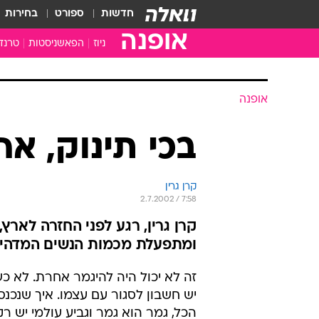
חדשות
ספורט
בחירות
אופנה
ניוז
הפאשניסטות
טרנד
אופנה
בכי תינוק, א
קרן גרין
2.7.2002 / 7:58
קרן גרין, רגע לפני החזרה לארץ
ומתפעלת מכמות הנשים המדהימ
זה לא יכול היה להיגמר אחרת. לא כ
יש חשבון לסגור עם עצמו. איך שנכנס
הכל, גמר הוא גמר וגביע עולמי יש רק