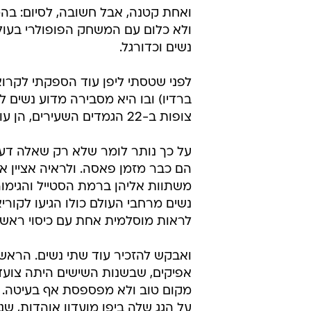
ואחת קטנה, אבל חשובה, לסיום: בהמ
ולא כלום עם המשחק הפופולרי בעולם
נשים וכדורגל.
לפני שטסתי ליפן עוד הספקתי לקרו
ברדיו) ובו היא מסבירה מדוע נשים ל
צופות ב-22 הגמדים השעירים, הן עושות זאת לשם קבלת טובות הנאה מהשעיר הפרטי שלהן.
על כך נותר לומר שלא רק שאלה דעות
הם כבר מזמן פאסה. ולראיה אציין א
משתוות אליהן ברמת הסטייל והגימור),
נשים מרחבי העולם כולו הגיעו לקורי
לראות מוסלמית אחת עם כיסוי ראש,
ואבקש להזכיר עוד שתי נשים. הראשו
אפיקים, שבשנות השישים היתה צוע
מקום טוב ולא מפספסת אף בעיטה. ה
על הגג שלה ביפו מועדון אוהדות, שנ