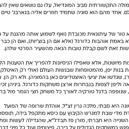
ולה התקשורתית סביב המונדיאל, עלו גם נושאים שאין להם
. אחד מהם הוא סוגיה שתמיד חוזרים אליה בגארבג' טיים 
א טור של עיתונאית מכובדת (ואף לשמוע אותה מהגגת על כ
א באמת אוהבות כדורגל (אלא אם הן בוצ'יות), ואם הן כבר
 מיושנות, אלא שאפילו הניסיונות להפריך את הטענות הל
ת בנות יפן, מהמטופחות שבנשות העולם (אולי רק האיטלקי
 שגדשו את יציעי האיצטדיונים כאן בהמוניהן. ולא רק הן. א
אה וליפן לצפות בנבחרות ארצן משחקות כדורגל. ביניהן זכית
 שנופפה בדגל טורקיה לאורך כל משחק חצי הגמר מול ברזי
נה היא סבתי, מלכה גרין זצ"ל, אוהדת שרופה של הפועל
דת מדי שבת למגרש הקיבוץ עם כיסא מתקפל בידה, תופסת
שנייה היא חברתי, מורן פז תבדל"א, שהגדילה לעשות ופת
פגש במשחקים הגדולים על בירה, פיצוחים ועוד כל מיני דבר