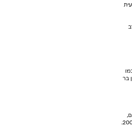
עית
ב
וריז
וע
מו
 בר
ם,