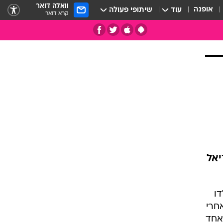
וואלה דואר
אופנה
עוד
שיתופי פעולה
קרא דואר
יאל
תי
דו
חרי
 אחד