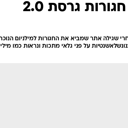
אופנה ברשת
ורות גרסת 2.0
שיער וסטייל
סטייל ID
נעליים ואקסס
שמלות כלה
חרי שגילה אתר שמביא את החגורות למילניום הנוכחי
ת בנונשלאשנטיות על פני גלאי מתכות ונראות כמו מיליו
אג'נדה
דוגמנית השב