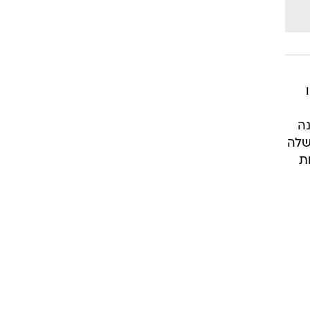
נה
שלה
ת