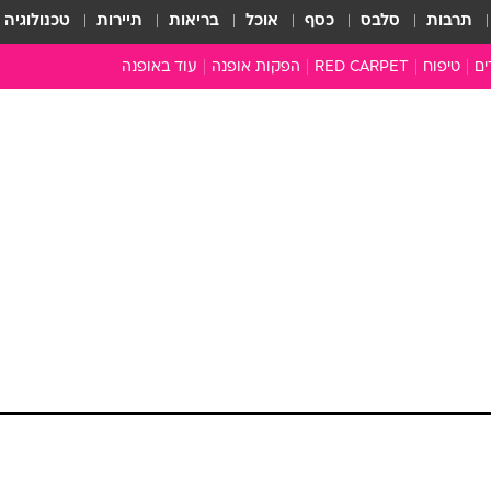
תרבות
סלבס
כסף
אוכל
בריאות
תיירות
טכנולוגיה
ים
טיפוח
RED CARPET
הפקות אופנה
עוד באופנה
שמלות כלה
טובהל'ה +
כל הכתבות
כתבו לנו
ארכיון מדורים
עושים סדר
סוגרים שנה
המציאון
משכורת 13
התעשייה
המצפן האופנ
מלתחה מלאה
סבתא שיק