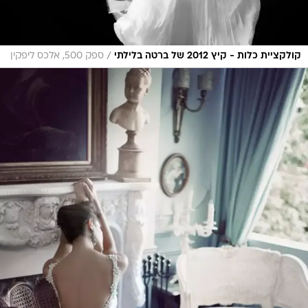
/
קולקציית כלות - קיץ 2012 של ברטה בלילתי
ספק 500, אלכס ליפקין