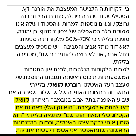
בין לקוחותיה הלבישה המעצבת את אורנה דץ,
הסטייליסטית סנדרה רינגלר, כתבת הבידור דנה
גרוצקי, ונשים נוספות. למרות שהסטודיו שלה אינו
ממוקם בלב המאפליה של צפון דיזנגוף-בן יהודה,
טוענת בלילתי כי 70%-80% מלקוחותיה מגיעות
לאשדוד מתל אביב והסביבה. "יש מספיק מעצבים
בתל אביב, אני לא רוצה להתערבב שם", מסבירה
בלילתי.
למרות הלקוחות הנלהבות, לפנתיאון התגובות
המשמעותיות תיכנס ראשונה תגובתו התומכת של
מעצב העל האיטלקי
רוברטו קוואלי
. בלילתי
התארחה בתצוגת האופנה של שי שלום שפתחה את
שבוע האופנה בתל אביב בנובמבר האחרון.
קוואלי
דאג להחמיא למעצבת. "הוא (קוואלי) ראה גם את
הקטלוג שלי ומאוד התרשם", מתגאה בלילתי, "הוא
הזמין אותי לבקר אצלו באיטליה, וכמובן בהזדמנות
הראשונה שתתאפשר אני אשמח לעשות את זה".