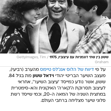
/
ששון בין שתי דוגמניות עם עיצוביו, 1975
GettyImages, Tim
Graham
על פי
דיווח של הלוס אנג'לס טיימס
מהערב (רביעי),
מעצב השיער הבריטי יהודי
וידאל ששון
מת בגיל 84.
ששון, אשר נודע כמייסד 'עיצוב השיער', אחראי
לעיצוב תסרוקת ה'קארה' האיקונית והא-סימטרית
במחצית השניה של המאה ה-20, וכמי שייסד רשת
סלוני שיער מצליחה ברחבי העולם.