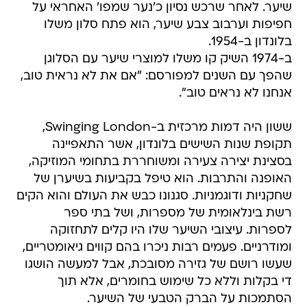
שיער. לאחר שרכש נסיון כ'נער שמפו' האחראי על
חפיפות וערבוב צבע שיער, הוא פתח סלון משלו
בלונדון ב-1954.
ב-1974 השיק קו משלו למוצרי שיער עם הסלוגן
שהפך עם השנים למפורסם: "אם את לא נראית טוב,
אנחנו לא נראים טוב".
ששון היה דמות מרכזית ב-Swinging London,
תקופת שנות השישים בלונדון, אשר התאפיינה
בסצינת יצירה צעירה ומשוחררת בתחומי המוזיקה,
האופנה והתרבות. הוא טיפל בקביעות בשיערן של
שחקניות ודוגמניות. סגנונו כבש את העולם והוא הקים
רשת בינלאומית של מספרות, ושל בתי ספר
לספרות. עיצובי השיער שלו היו קלים לתחזוקה
ומודרניים. פעמים רבות ניכרו בהם קווים גיאומטריים,
שעשו רושם של גזירה מסובכת, אבל למעשה הושגו
די בקלות וללא כל שימוש בחומרים, אלא תוך
הסתמכות על הברק הטבעי של השיער.