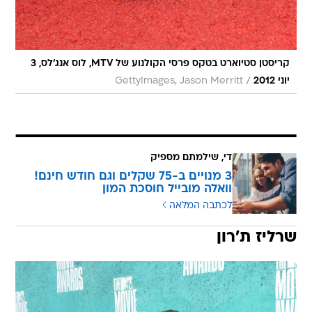
קריסטן סטיוארט בטקס פרסי הקולנוע של MTV, לוס אנג'לס, 3
/
יוני 2012
GettyImages, Jason Merritt
די, שילמתם מספיק
3 מנויים ב-75 שקלים וגם חודש חינם!
וואלה מובייל חוסכת המון
לכתבה המלאה
שרליז ת'רון