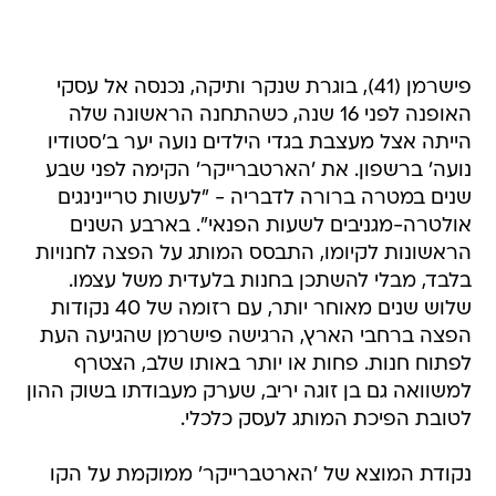
פישרמן (41), בוגרת שנקר ותיקה, נכנסה אל עסקי
האופנה לפני 16 שנה, כשהתחנה הראשונה שלה
הייתה אצל מעצבת בגדי הילדים נועה יער ב'סטודיו
נועה' ברשפון. את 'הארטברייקר' הקימה לפני שבע
שנים במטרה ברורה לדבריה - "לעשות טריינינגים
אולטרה-מגניבים לשעות הפנאי". בארבע השנים
הראשונות לקיומו, התבסס המותג על הפצה לחנויות
בלבד, מבלי להשתכן בחנות בלעדית משל עצמו.
שלוש שנים מאוחר יותר, עם רזומה של 40 נקודות
הפצה ברחבי הארץ, הרגישה פישרמן שהגיעה העת
לפתוח חנות. פחות או יותר באותו שלב, הצטרף
למשוואה גם בן זוגה יריב, שערק מעבודתו בשוק ההון
לטובת הפיכת המותג לעסק כלכלי.
נקודת המוצא של 'הארטברייקר' ממוקמת על הקו