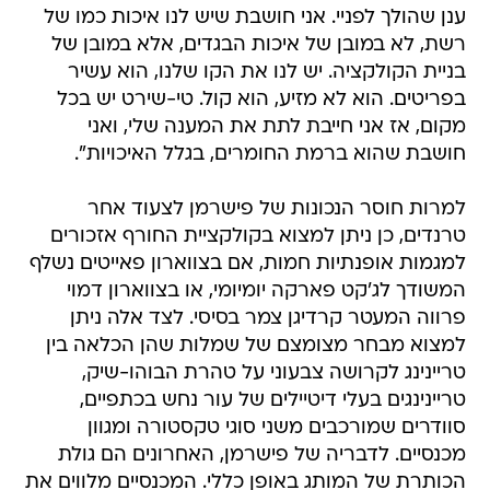
ענן שהולך לפניי. אני חושבת שיש לנו איכות כמו של
רשת, לא במובן של איכות הבגדים, אלא במובן של
בניית הקולקציה. יש לנו את הקו שלנו, הוא עשיר
בפריטים. הוא לא מזיע, הוא קול. טי-שירט יש בכל
מקום, אז אני חייבת לתת את המענה שלי, ואני
חושבת שהוא ברמת החומרים, בגלל האיכויות".
למרות חוסר הנכונות של פישרמן לצעוד אחר
טרנדים, כן ניתן למצוא בקולקציית החורף אזכורים
למגמות אופנתיות חמות, אם בצווארון פאייטים נשלף
המשודך לג'קט פארקה יומיומי, או בצווארון דמוי
פרווה המעטר קרדיגן צמר בסיסי. לצד אלה ניתן
למצוא מבחר מצומצם של שמלות שהן הכלאה בין
טריינינג לקרושה צבעוני על טהרת הבוהו-שיק,
טריינינגים בעלי דיטיילים של עור נחש בכתפיים,
סוודרים שמורכבים משני סוגי טקסטורה ומגוון
מכנסיים. לדבריה של פישרמן, האחרונים הם גולת
הכותרת של המותג באופן כללי. המכנסיים מלווים את