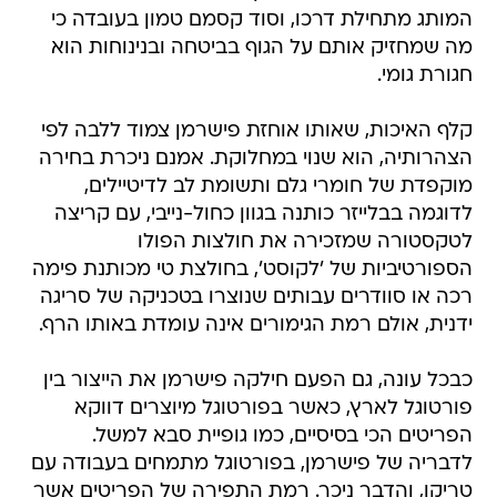
המותג מתחילת דרכו, וסוד קסמם טמון בעובדה כי
מה שמחזיק אותם על הגוף בביטחה ובנינוחות הוא
חגורת גומי.
קלף האיכות, שאותו אוחזת פישרמן צמוד ללבה לפי
הצהרותיה, הוא שנוי במחלוקת. אמנם ניכרת בחירה
מוקפדת של חומרי גלם ותשומת לב לדיטיילים,
לדוגמה בבלייזר כותנה בגוון כחול-נייבי, עם קריצה
לטקסטורה שמזכירה את חולצות הפולו
הספורטיביות של 'לקוסט', בחולצת טי מכותנת פימה
רכה או סוודרים עבותים שנוצרו בטכניקה של סריגה
ידנית, אולם רמת הגימורים אינה עומדת באותו הרף.
כבכל עונה, גם הפעם חילקה פישרמן את הייצור בין
פורטוגל לארץ, כאשר בפורטוגל מיוצרים דווקא
הפריטים הכי בסיסיים, כמו גופיית סבא למשל.
לדבריה של פישרמן, בפורטוגל מתמחים בעבודה עם
טריקו, והדבר ניכר. רמת התפירה של הפריטים אשר