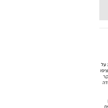
 על
יפו
קר
דה
ח