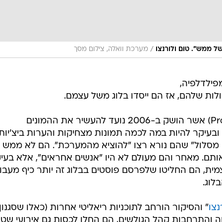
/
ל ממש". טום ולורנצו
מערכת וואלה, צילום מסך
מפילדלפיה,
ות שלהם, אז הם ייסדו בלוג משל עצמם.
בלוג פרוג'קט ראנגיי (Project RunGay) אשר הושק ב-2006 נועד להעשיר את ההמונים
בעיקר להיות במה לכמה תמונות מצחיקות והערות ביצ'יות
 מסלול" שהם נורא רצו "להוציא מהמערכת". הם לא ממש צ
תם. מאחר והם מעולם לא היו "אנשים אחראים", אלא בעי
מית, הם החליטו שלפרסם פוסטים בבלוג זה יותר כיף מעבו
לוג.
נצו
" והסיקור הורחב לתוכניות ריאליטי אחרות (כאלו שסגנון
חה והתרחבות קהל הגולשים, הם החלו לכסות גם אירועי שטי