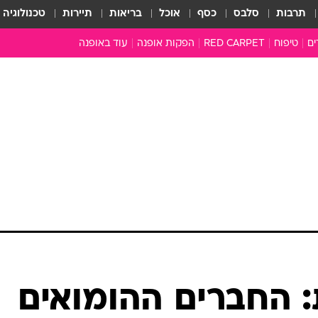
תרבות
סלבס
כסף
אוכל
בריאות
תיירות
טכנולוגיה
ים
טיפוח
RED CARPET
הפקות אופנה
עוד באופנה
טובהל'ה +
כל הכתבות
כתבו לנו
ארכיון מדורים
עושים סדר
סוגרים שנה
המציאון
משכורת 13
התעשייה
המצפן האופנ
מלתחה מלאה
סבתא שיק
 החברים ההומואים
אופנה ברשת