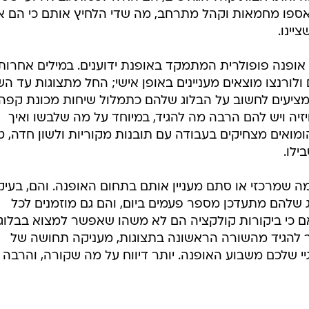
 אספו מחמאות וקהל מתרחב, מה שדי הלחיץ אותם כי הם א
יינו.
אופנה פופולרית המתמקד באופנת ידוענים. במילים אחרות,
ורנצו מוצאים מעניינים באופן אישי; החל מתצוגות עד הש
עד Glee. הם עצמם מציעים לחשוב על הבלוג שלהם כתמלול שיחות מכונת קפ
זיה ויש להם הרבה מה להגיד, במיוחד על מה שלבשו ואיך
ומואים מצחיקים בעבודה עם תובנות מקוריות ולשון חדה, ט
ילו.
מה שמרכזי או סתם מעניין אותם בתחום האופנה. והם, בעיק
שלהם מתעדכן מספר פעמים ביום, והם גם מוזמנים לכל
אם כי ביקורות קולקציה הם לא משהו שאפשר למצוא בבלוג
ר להגיד מהשורה הראשונה בתצוגות, מעניקה תחושה של
שלכם משבוע האופנה. יותר דיווח על מה שקורה, והרבה