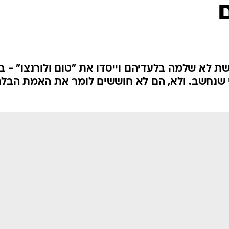
שיער וסטייל
סטייל ID
נעליים ואקסס
שמלות כלה
אג'נדה
שת לא שלמה בלעדיהם וייסדו את "טום ולורנצו" - בל
י שנחשב. ולא, הם לא חוששים לומר את האמת הבלת
דוגמנית השב