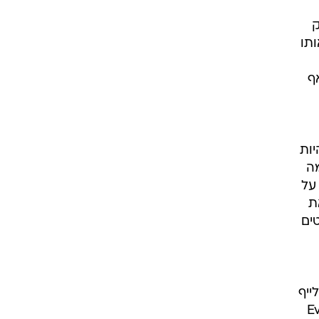
ק
ותו
ף
יות
מה
על
ד את
ים
ייף
Everyone 