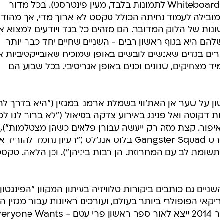
(אופנה, טלוויזיה, סלבריטאים, ומדור Whiteboard לתמונות בלבד, מעין פינטרסט). בכל מדור
ובילה לעמוד נחיתה הכולל טקסט לא ארוך מדי, אך מהוד
 שונות של הלוק המדובר. הם מזהים כל בגד ויודעים למצוא א
הם היא בגוף ראשון רבים - השניים שחיים יחד כבר יותר
ם בגדים שאנשים לובשים באופן שמוכיח שאובייקטיביות א
מצחיקים, שנונים וכנים באופן אגריסיבי. בכל שבוע הם
ון על שער אן האת'ווי בשמלת ארמני במגזין ("היא בדרך לה
ת דקוטה ואל פנינג באירוע צדקה בסיאול ("לא ברור לנו ל
איפור. קצת מזה רק ייעשה עבורן פלאים כשהן מצטלמות"), 
אמה סטון בשמלת לנווין בבכורת הסרט Gangster Squad בלוס אנג'לס ("רעיון נחמד להורי
שומת לב עם המחרוזת. הן רבות ביניהן"). וכן הלאה. טקסט
יים גם כותבים ביקורות טלוויזיה בעיתון המקוון "הפינגטון
אי הפופולרי ביותר בעולם, ועורכים ראיונות עבור מגזין הל
סטייל והבידור "מטרוסורס". בפברואר 2014 ייצא לאור ספר ראשון פרי עטם - Wants