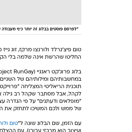
"לפרסם פוסטים בבלוג זה יותר כיף מעבודה ש
טום פיצ'גרלד ולורנצו מרקז, זוג גייז 
החליטו שהרשת אינה שלמה בלי הקול
במחשבותיהם ומילותיהם של השניים ו
תוכנית הריאליטי המצליחה "פרוייקט
לקהל, אבל מסתבר שקהל רב גילה או
"מופלאים ודעתנים" על פי הגדרה עצ
של ממש ולכם המשיכו לתחזק את הב
עם הזמן, שם הבלוג שונה ל"
טום ולור
ועיצוב הוא מרכזי עבורן). עם ההצל