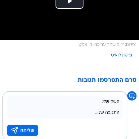
צילום: דייב שחר עריכה: רן צמט
ג'ייסון לואיס
טרם התפרסמו תגובות