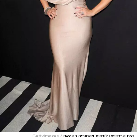
/
קים קרדשיאן לובשת ויקטוריה בקהאם
GettyImages