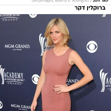
/
ינואר 2011
GettyImages, Alberto E. Rodriguez
ברוקלין דקר