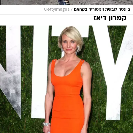
/
ביונסה לובשת ויקטוריה בקהאם
GettyImages
קמרון דיאז