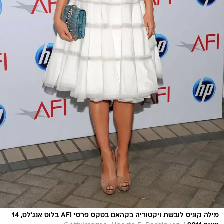
מילה קוניס לובשת ויקטוריה בקהאם בטקס פרסי AFI בלוס אנג'לס, 14