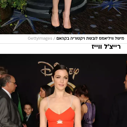
/
מישל וויליאמס לובשת ויקטוריה בקהאם
GettyImages
רייצ'ל ווייז