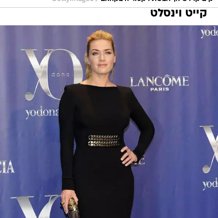
קייט וינסלט