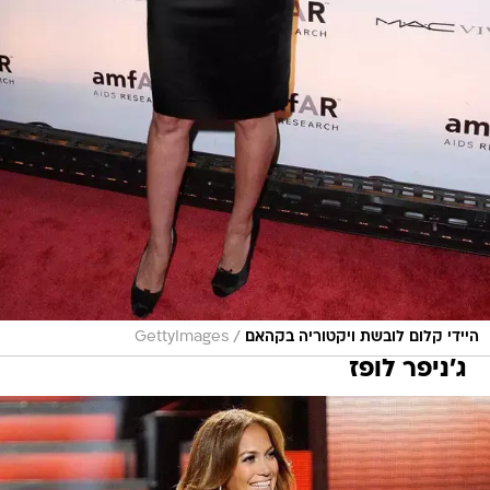
/
היידי קלום לובשת ויקטוריה בקהאם
GettyImages
ג'ניפר לופז