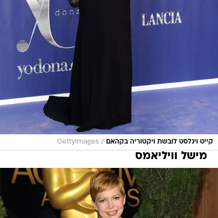
/
קייט וינלסט לובשת ויקטוריה בקהאם
GettyImages
מישל וויליאמס