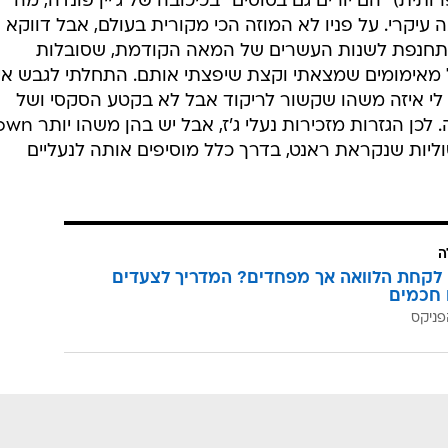
ית) "הם יורים גם בסוסים" בכיכובה של ג'יין פונדה, מה
עיקרי. על פניו לא המוזה הכי מקורית בעולם, אבל דווקא
מתחנפת לשנות העשרים של המאה הקודמת, שסובלות
 מאימומים שמצאתי וקצת שיפצתי אותם. התחלתי לגבש אי
 לי איזה משהו שקשור לריקוד אבל לא בקטע הסקסי ושל
הגלאם, אלא מבחינת העבודה הקשה. לכן הגזרות מזכירות נעלי 
ת לסוליות שנקראת ראנט, בדרך כלל מוסיפים אותה לנעליים
ה
לקחת הלוואה אך מפחדים? המדריך לצעדים
 חכמים
פניקס