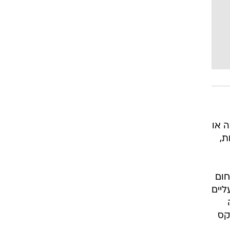
 או
ת,
בתחום
ליים
קס