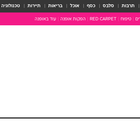
תרבות
סלבס
כסף
אוכל
בריאות
תיירות
טכנולוגיה
ים
טיפוח
RED CARPET
הפקות אופנה
עוד באופנה
שמלות כלה
טובהל'ה +
כל הכתבות
כתבו לנו
ארכיון מדורים
עושים סדר
סוגרים שנה
המציאון
משכורת 13
התעשייה
המצפן האופנ
מלתחה מלאה
סבתא שיק