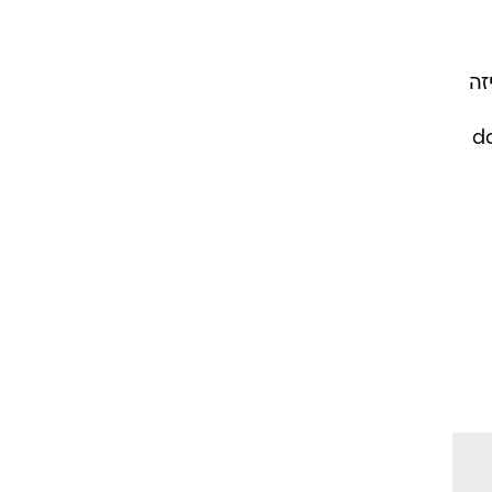
זה
ג'ז, אבל יש בהן משהו יותר down