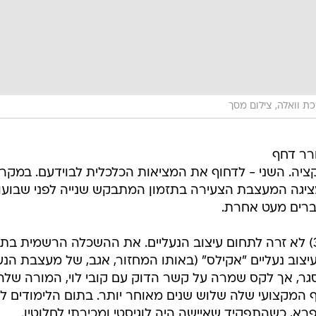
ת וואלה, צילום מסך
ר דחף
ציה. השני - לדחוף את המציאות הכלכלית לבוידעם. במקרה
ציגה המעצבת הצעירה בתזמון המתבקש שנייה לפני שבועו
ברים מעט אחרת.
אמנם קולקציה ראשונה, אך לקס (31) לא זרה לתחום עיצוב הנעליים. את ההשכלה הרשמית 
צוב נעליים "אקילס" (באותו המחזור, אגב, של מעצבת הנע
גר, אך לקס שמרה על קשר הדוק עם קובי לוי, המורה שלה
ף המקצועי שלה שלוש שנים מאוחר יותר. בתום הלימודים ל
א, כשהתפקיד שאיישה היה לוגיסטי ומכירתי לחלוטין.