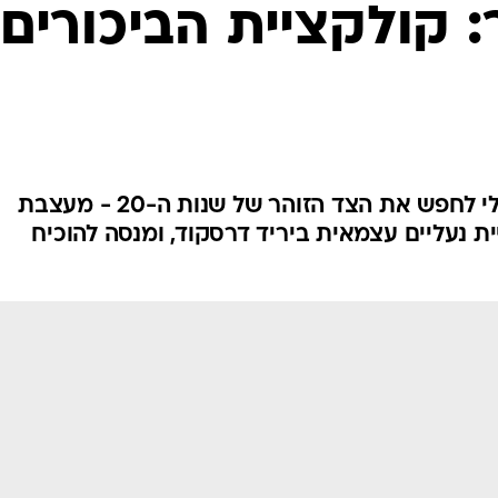
אופנה ברשת
: קולקציית הביכורים
שיער וסטייל
סטייל ID
נעליים ואקסס
שמלות כלה
אג'נדה
בלי עקבים, בלי רצון להתפזר ובלי לחפש את הצד הזוהר של שנות ה-20 - מעצבת
דוגמנית השב
ת נעליים עצמאית ביריד דרסקוד, ומנסה להוכיח