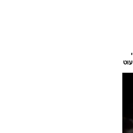
וריז
וע
עוט