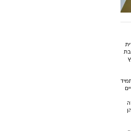
ית
בת
ץ
מיד
שבטיים
ה
ן