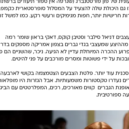
ית של פון פורסטנברג (שגרפה אין ספור תיעודים ברשתו
ו גם היכולת שלה להצעיד על המסלול סופרסטארית כקמפב
ת חרישיות יותר, חפות מגימיקים ורעשי רקע. כמו למשל זו
ל ידי צמד המעצבים דניאל סילבר וסטיבן קוקס, דאקי בראון שומר רמה
 מההיצע שמעצבי בגדי גברים בצפון אמריקה מספקים בדרך
פרוע ההכרה המיוחלת עדיין לא הגיעה. ניכר, שהשניים הם פ
בכות על ידי פשוטות ומסרים מורכבים על פני להיטים.
סכנית עוד יותר. פלטת הצבעים הצטמצמה בקושי לארבעה
בגדים נעדרו טקסטורות משמעותיות. אבל הגזרות היו מופלאות
פנת הגברים  קווים מאורכים, רכים, המפלרטטים עם הביגו
ה ספורטיבית.