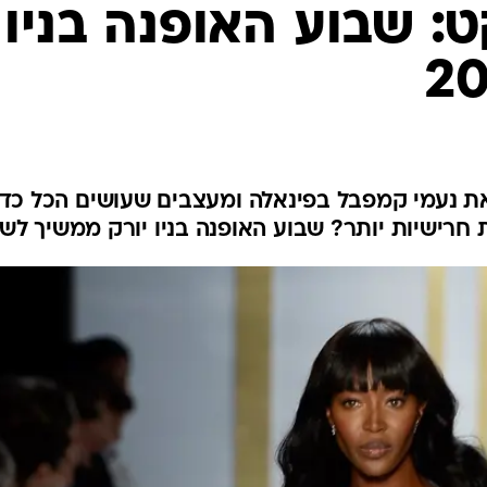
אופנה ברשת
 שבוע האופנה בניו
שיער וסטייל
סטייל ID
נעליים ואקסס
שמלות כלה
אג'נדה
 נעמי קמפבל בפינאלה ומעצבים שעושים הכל כדי
דוגמנית השב
 חרישיות יותר? שבוע האופנה בניו יורק ממשיך לש