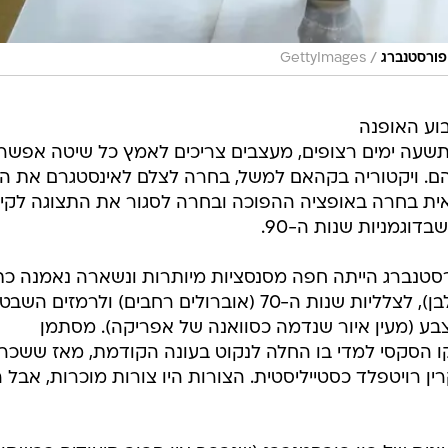
/
GettyImages
וע האופנה
מתשעה ימים רצופים, מעצבים צריכים לאמץ כל שיטה אפשר
ם. ויקטוריה בקהאם למשל, בחרה לצלם לאינסטגרם את ה
ית בחרה באופציה ההפוכה ובחרה לסגור את התצוגה לקי
רסטנברג הייתה חפה מסנסציות מיותרות ונשארה נאמנה כת
לדוגמאות הגראפיות (זברה בשחור לבן), לצלליות שנות ה-70 (אוברולים רחבים) ולרמזים ה
צבע (מעין איור שנדמה כסוואנה של אפריקה). מסתמן
הסקסי למדי בו החלה לנקוט בעונה הקודמת, מאז ששכר
ן רויטפלד כסטייליסטית. הצורות היו צורות מוכרות, אבל ה