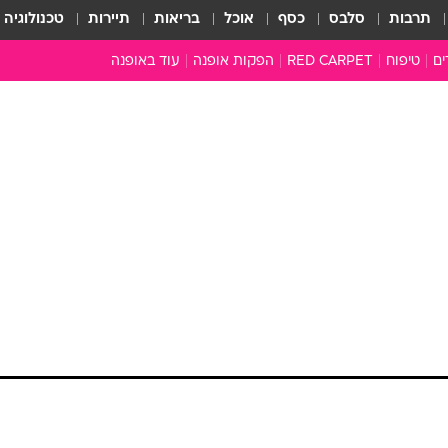
תרבות
סלבס
כסף
אוכל
בריאות
תיירות
טכנולוגיה
ים
טיפוח
RED CARPET
הפקות אופנה
עוד באופנה
שמלות כלה
טובהל'ה +
כל הכתבות
כתבו לנו
ארכיון מדורים
עושים סדר
סוגרים שנה
המציאון
משכורת 13
התעשייה
המצפן האופנ
מלתחה מלאה
סבתא שיק