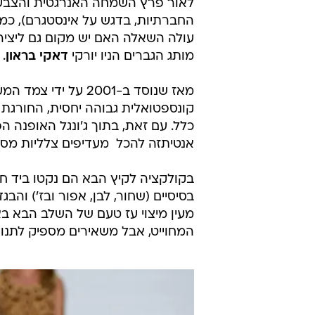
לאור פרץ השמחה האנרגטית והצבעונ
החברתיות, בדגש על אינסטגרם), כמ
עולה השאלה האם יש מקום גם ליצירו
מותג הגברים הניו יורקי
דאקי בראון
.
מאז שנוסד ב-2001 ע
קונספטואלית גבוהה יחסית, החורגת
כלל. עם זאת, בתוך ג'ונגל האופנה ה
אנטיתזה להכל  מעדיפים צלליות מסו
בקולקציה לקיץ הבא הם נקטו ביד ח
בסיסיים (שחור, לבן, אפור ובז') וה
מעין מיצוי עז טעם של השלב הבא באו
המחוייט, אבל משאירים מספיק לתנוע