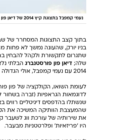
נעמי קמפבל בתצוגת קיץ 2014 של דיאן פון פורסטנברג
בתוך קצב התצוגות המסחרר של שב
בניו יורק, שהעונה נמשך לא פחות 
שתגרום לתקשורת ולקהל להבחין בה
שלה;
דיאן פון פורסטנברג
הבלתי נלא
2014 עם נעמי קמפבל, אולי הגדולה שבדוגמניות שנות ה-90.
לעומת השואו, הקולקציה של פון פו
שנשתלו בהדפסים דיגיטליים רווים ב
שהמעצבת הוותיקה המשיכה את הקו 
את שירותיה של עורכת ווג לשעבר קרי
היו 'פריזאיות' ופלרטטניות מבעבר.