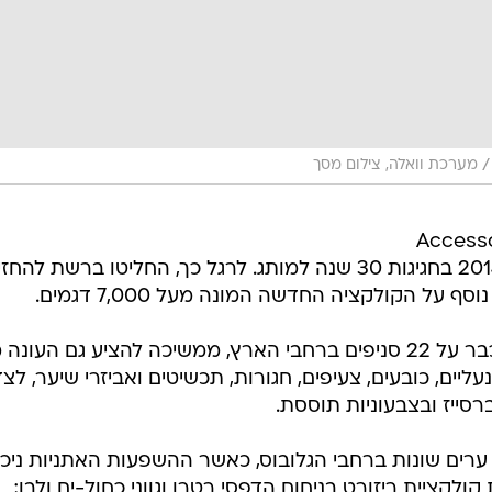
/
מערכת וואלה, צילום מסך
Accessorize L
(אקססורייז לונדון) פותחת את קיץ 2014 בחגיגות 30 שנה למותג. לרגל כך, החליטו ברשת להח
על הקולקציה החדשה המונה מעל 7,000 דגמים.
הרשת הבריטית, שהספיקה לחלוש כבר על 22 סניפים ברחבי הארץ, ממשיכה להציע גם העונה
ליים, כובעים, צעיפים, חגורות, תכשיטים ואביזרי שיער, לצד
ברסייז ובצבעוניות תוססת.
ים שונות ברחבי הגלובוס, כאשר ההשפעות האתניות ניכר
לקציית ריזורט בניחוח הדפסי רטרו וגווני כחול-ים ולבן;