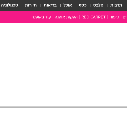
תרבות
סלבס
כסף
אוכל
בריאות
תיירות
טכנולוגיה
ים
טיפוח
RED CARPET
הפקות אופנה
עוד באופנה
שמלות כלה
טובהל'ה +
כל הכתבות
כתבו לנו
ארכיון מדורים
עושים סדר
סוגרים שנה
המציאון
משכורת 13
התעשייה
המצפן האופנ
מלתחה מלאה
סבתא שיק