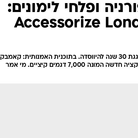
אופנה ברשת
ניה ופלחי לימונים:
שיער וסטייל
סטייל ID
נעליים ואקסס
שמלות כלה
אג'נדה
רשת Accessorize London חוגגת 30 שנה להיווסדה. בתוכנית האמנותית: קאמ
דוגמנית השב
תיקים אהובים מכל הזמנים וקולקציה חדשה המונה 7,000 דגמים קיציים. מי אמר