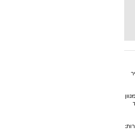
זיר
 מגוון
ות: