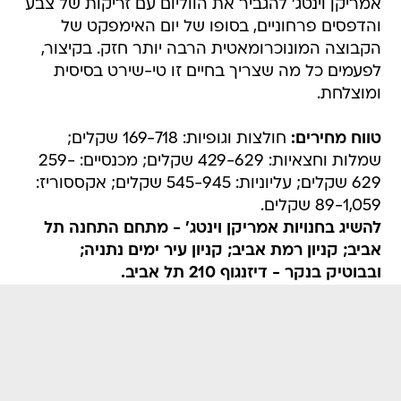
אמריקן וינטג' להגביר את הווליום עם זריקות של צבע
והדפסים פרחוניים, בסופו של יום האימפקט של
הקבוצה המונוכרומאטית הרבה יותר חזק. בקיצור,
לפעמים כל מה שצריך בחיים זו טי-שירט בסיסית
ומוצלחת.
טווח מחירים:
חולצות וגופיות: 169-718 שקלים;
שמלות וחצאיות: 429-629 שקלים; מכנסיים: 259-
629 שקלים; עליוניות: 545-945 שקלים; אקססוריז:
89-1,059 שקלים.
להשיג בחנויות אמריקן וינטג' - מתחם התחנה תל
אביב; קניון רמת אביב; קניון עיר ימים נתניה;
ובבוטיק בנקר - דיזנגוף 210 תל אביב.