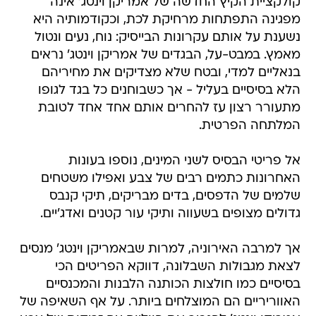
קולקציית הקיץ החדשה של אמריקן וינטג' אינה
מפגינה התפתחות מרחיקת לכת, וכקודמותיה היא
נשענת על אותם עקרונות הבייסיק: נוח, נעים ונטול
מאמץ. במבט-על, הבגדים של אמריקן וינטג' נראים
בנאליים למדי, ובטח שלא מצדיקים את מחיריהם
הלא בסיסיים בעליל - אך כשבוחנים כל בגד לגופו
מתעורר רצון עז להחרים אותם אחד אחד לטובת
המלתחה הפרטית.
אל פריטי הבסיס לשני המינים, נוספו בעונות
האחרונות כתמים רבים של צבע ואפילו משטחים
שלמים של הדפסים, בדים מבריקים, תיקי קנבס
גדולים מצופים בשעווה ותיקי עור קטנים ואדג'יים.
אך למרבה האירוניה, למרות שבאמריקן וינטג' מנסים
לצאת מגבולות השבלונה, דווקא הפריטים הכי
בסיסיים כמו חולצות הכותנה הלבנות והמכנסיים
האווריריים הם המוצלחים ביותר. על אף השאיפה של