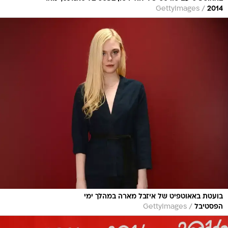
/
GettyImages
2014
בועטת באאוטפיט של איזבל מארה במהלך ימי
/
הפסטיבל
GettyImages