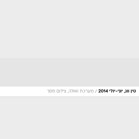
/
טין ווג, יוני-יולי 2014
מערכת וואלה, צילום מסך