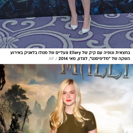
בחצאית וגופיה עם קיק של Ellery ונעליים של מנולו בלאניק באירוע
/
השקה של "מליפיסנט", לונדון, מאי 2014
AP