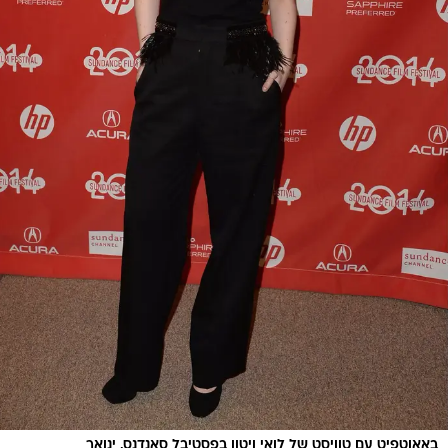
באאוטפיט עם טוויסט של לואי ויטון בפסטיבל סאנדנס, ינואר