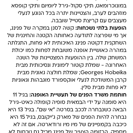
במונוכרומאט, תיקי סקול-גירל ליומיום ותיקי קופסא
מוזהבים לערב, והצטיינות יתרה בכל הנוגע לנעלי
מעצבים עם קריצת סטייל שובבה.
הופעות בלתי נשכחות:
קשה לסנן במקרה של פנינג,
אך מי שפרצה לתודעה כאחותה הקטנה והחיננית של
השחקנית דקוטה פנינג האיכותית לא פחות, התגלתה
במהרה כאושיית אופנה משובחת לפחות כמו יכולת
המשחק שלה. בין ההופעות המצטיינות של השנה
האחרונה - שמלת קוטור לימונית ונסיכותית מבית
Georges Hobeika; שמלת חולצה גאונית מבית
קרבן המשודכת לנעלי אוקספורד מוגבהות וגאוניות
לא פחות מבית סלין.
חותמת משרד הפנים של תעשיית האופנה:
בגיל 11
היא סומנה על ידי הבמאית סופיה קופולה כאיט-גירל
הבאה כשנבחרה לככב בסרטה "אי שם". בגיל 13 היא
נבחרה להיות הפנים של מארק ג'ייקובס, בגיל 15 היא
כיכבה בקמפיינים של מיו מיו ורודארטה. אם זה לא
מספיק, הרזומה הצעיר של פנינג מכיל גם נוכחות לא