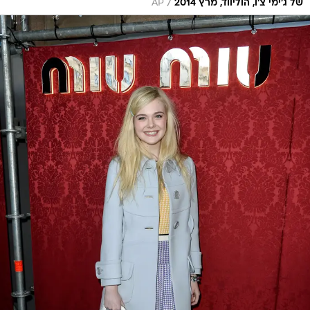
/
של ג'ימי צ'ו, הוליווד, מרץ 2014
AP