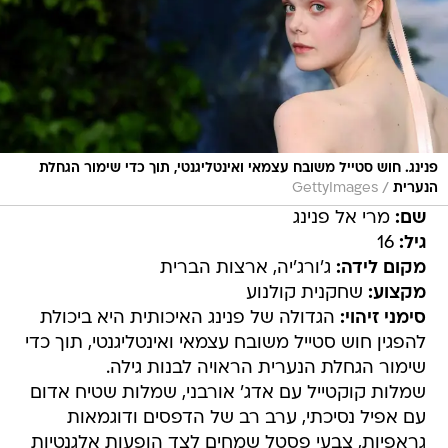
פנינג. חוש סטייל משובח עצמאי ואינטליגנטי, תוך כדי שימור הגחלת
/
הנערית
GettyImages
שם:
מרי אל פנינג
גיל:
16
מקום לידה:
ג'ורג'יה, ארצות הברית
מקצוע:
שחקנית קולנוע
סימני זיהוי:
הגדולה של פנינג האיכותית היא ביכולת
להפגין חוש סטייל משובח עצמאי ואינטליגנטי, תוך כדי
שימור הגחלת הנערית הראויה לבנות גילה.
שמלות קוקטייל עם אדג' אורבני, שמלות שטיח אדום
עם אפיל נסיכתי, ערב רב של הדפסים ודוגמאות
גראפיות, צבעי פסטל שמחים לצד הופעות אלגנטיות