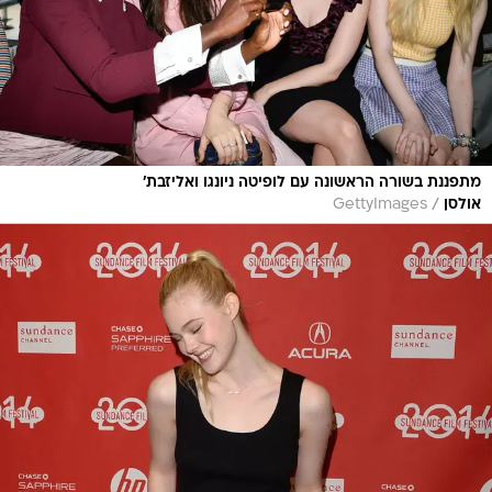
מתפננת בשורה הראשונה עם לופיטה ניונגו ואליזבת'
/
אולסן
GettyImages