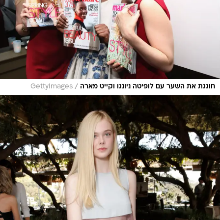
/
חוגגת את השער עם לופיטה ניונגו וקייט מארה
GettyImages