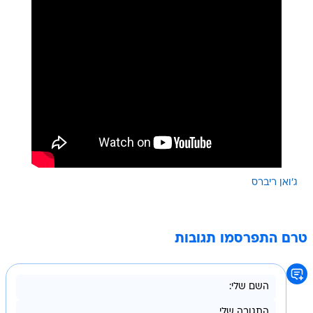
ג'ואן ריברס
טרם התפרסמו תגובות