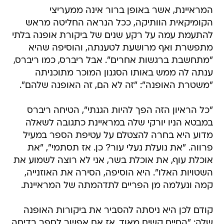
המראיינת, אשר באופן ברור אינה ממעריצי
הקומיקאית הוותיקה, ככל הנראה החליטה מראש
להתעמת עמה על רקע שנים של ביקורת אופנה בלתי
מתפשרת ואף מרושעת לטענתה, והוסיפה שהיא
"מתחשבת ברגשות אחרים". אבל ריברס, כמו ריברס,
ענתה לה ממש באותו הסגנון המוכר מתוכניתה
"משטרת האופנה": "זה לא הם, זה האופנה שלהם".
"כל הראיון הזה הפך להיות הגנתי", הטיחה ריברס
במבטא הניו יורקי שלה במראיינת כתגובה לשאלה
מדוע היא בחרה להצטלם על עטיפת הספר במעיל
פרווה. "את נועלת נעלי עור? כן. אז תסתמי", "את
אוכלת עוף, את אוכלת בשר, אני לא רוצה לשמוע את
השטויות האלו". היא הוסיפה, הסירה את האוזנייה,
קמה ונעלמה מן הפריים לתדהמתה של המראיינת.
קודם לכן היא ניסתה להסביר את ביקורות האופנה
שלה: "החיים קשים מאוד, אז אם אפשר לספר בדיחה