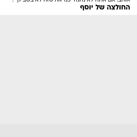
אוהב. אם אתה לא נהנה  כנראה שזה לא בשבילך".
החולצה של יוסף