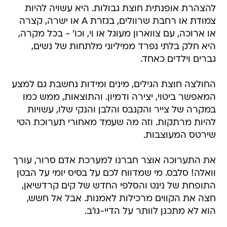
להצהרת אופנתית חוצת גבולות. היא עשויה להיות
צמודת או רחבת שרוולים, בגזרת A או ישרה, קצרה
או ארוכה, עם צווארון מעוגל או וי, וכו' - בכל מקרה,
היא חלק בלתי נפרד ממיליוני מלתחות של נשים,
גברים וילדים כאחד.
החולצה חוצת הגילים, מינים ומידות נחשבת גם למצע
המאפשר ביטוי, יצירה ודמיון. והתוצאות, ממש כמו
במקרה של צייר והקנבס והלבן והנקי שלו, עשויות
להיות מרתקות. וזה מה שעמד מאחורי תערוכת הטי
שירטס המעוצבות.
את התערוכה אוצר חברנו למערכת אדם סרור, עורך
וואלה! סלבס. מי שמדווח לכם על בסיס יומי על הבטן
התופחת של נינט והסלפי החדש של קים קרדשיאן,
חצה את הקווים מרכילות לאמנות. אבל אל חשש,
הוא לא מתכנן לוותר על הדיי-גו'ב.