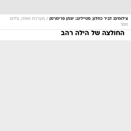
/
צילומים: דביר כחלון; סטיילינג: יונתן פרימרמן
מערכת וואלה, צילום
מסך
החולצה של הילה רהב