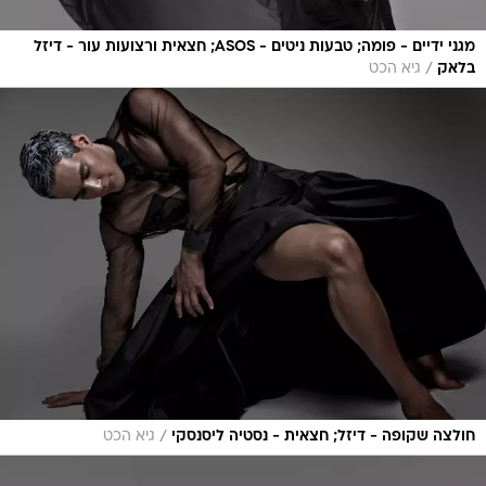
מגני ידיים - פומה; טבעות ניטים - ASOS; חצאית ורצועות עור - דיזל
/
בלאק
גיא הכט
/
חולצה שקופה - דיזל; חצאית - נסטיה ליסנסקי
גיא הכט