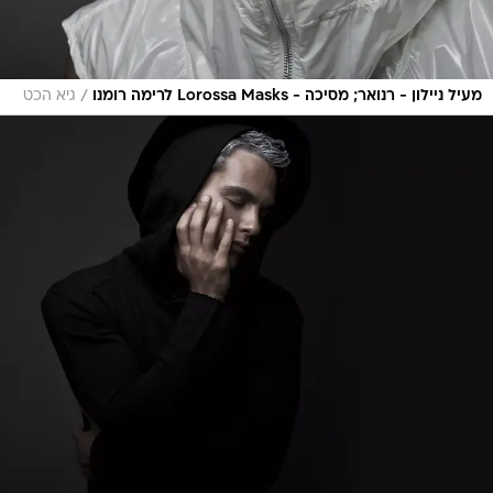
/
מעיל ניילון - רנואר; מסיכה - Lorossa Masks לרימה רומנו
גיא הכט