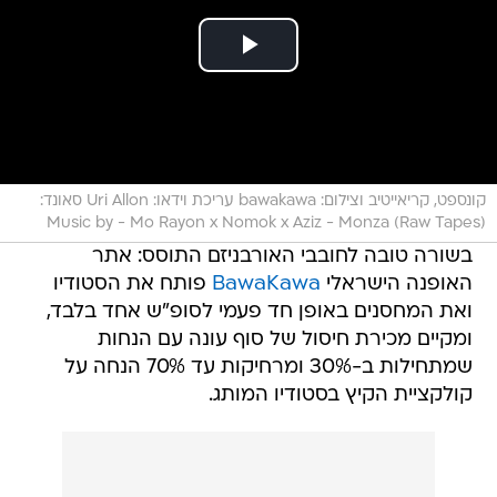
קונספט, קריאייטיב וצילום: bawakawa עריכת וידאו: Uri Allon סאונד:
Music by - Mo Rayon x Nomok x Aziz - Monza (Raw Tapes)
בשורה טובה לחובבי האורבניזם התוסס: אתר
האופנה הישראלי
BawaKawa
פותח את הסטודיו
ואת המחסנים באופן חד פעמי לסופ"ש אחד בלבד,
ומקיים מכירת חיסול של סוף עונה עם הנחות
שמתחילות ב-30% ומרחיקות עד 70% הנחה על
קולקציית הקיץ בסטודיו המותג.