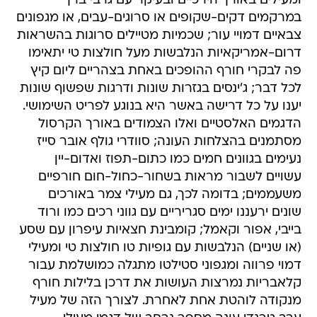
ומעילים באורך הירכיים ובעיקר עם גרבי ברך
במרקמים דקים-שקופים או סרוגים-עבים, או מגפונים
צבאיים דמויי עור; שכמיות מטיילים סרוגות בהשראות
דרום-אמריקאיות הנלבשות מעל חולצות טי יתאימו
פה לבקרי חורף ההופכים באחת בצהריים ליום קיץ
לכל דבר; ג'ינסים בגזרות שונות ודרגות שפשוף שונות
יענו על כל דרישה באשר היא בנוגע לפריט השימושי.
הדגמים האלסטיים ואלו הצמודים באורך הקרסול
מסתמנים בהצלחות העונה; סוודרי גולף אובר סייז
נעימים בגוונים חמים כמו כתום-תפוז ואדום-יין
עשויים לשבור מראות בשחור-כחול-חום חורפיים
משעממים; בדומה לכך, גם מעילי צמר באורכים
שונים ירעננו ימים סגריריים עם גווני רכים כמו ורוד
בייבי, אפור וקאמל; קומבינת חצאיות עיפרון עם שסע
(או שניים) הנלבשות עם גופיות טו חולצות טי ומעילי
דמוי פרווה ומגפוני סטילטו מתגלה כמושלמת עבור
קלאבריות נמרצות העושות את דרכן בלילות חורף
מנקודה לוהטת אחת לאחרת. לצורך הזה של מעיל