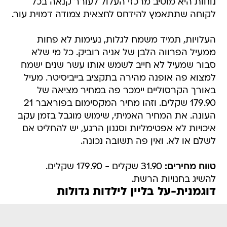
נוחות היא מוטיב מרכזי העלול לעורר קנאה בכל
לקוחה שתתאמץ להידחס לחצאית צמודה דמוית עור.
העלויות, תמיד משמח לגלות, נעימות לא פחות
ממעיל הפרווה הלבן של אניה רוביק. כל מי שלא
סבור שמעיל לא חייב לשמש אותו עשר שנים ישמח
למצוא פה אופנה מהירה בתקציב בייביסיטר. מעיל
באורך הקרסוליים יימכר פה במחיר מציאה של
179.90 שקלים. וזהו מחיר המקסימום בפוראבר 21
העונה. את המחיר האמיתי, שימוש מוגבל בזמן עקב
איכויות לא אפטימליות וסגנון הרגע, יש להחליט אם
לשלם או לא. ואין פה תשובה נכונה.
טווח מחירים:
31.90 שקלים - 179.90 שקלים.
להשיג בחנויות הרשת.
דוגמנית-על בליין לילדות גדולות