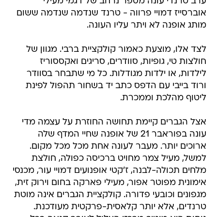
ערב טרנדי עונה מספר נרחב של דגמי מעילי
אוברסייז דמויי פרווה - טרנד שנדמה שנדמה ששום
מותג אופנה לא ויתר עליו העונה.
לצד אלו, מוצעת כאמור קולקציית ברבי. מגוון של
חולצות טי, גופיות, סוודרים, סריגים ואקססוריז
לילדות, או ילדות מגודלות. כל מי שתבחר בסוודר
ורוד בייבי עם הדפס כתב יד בשחור תהפול לפינת
ליטוף מהלכת וממכרת.
אצל הגברים קיימת תחושה החוזרת על עצמה מדי
עונה בפוראבר 21 של אופנה שחיי המדף שלה
ארוכים יותר. מעבר לעונה אחת מכל מכל מקום.
למשל, מעיל צמר מחויט ברכיסה כפולה, חולצת
מלחים תכולה-לבנה, ז'קטי אופנועים דמויי עור, מכנסי
אימונית מפוטר אפור, מעילי פארקה בחום וירוק זית,
מגפונים וכובעי פדורה. קולקציית הגברים אינה מוטת
טרנדים, אלא יותר קלאסית-פרקטית מעודכנת.