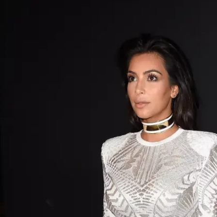
אופנה ברשת
שיער וסטייל
סטייל ID
נעליים ואקסס
שמלות כלה
אג'נדה
דוגמנית השב