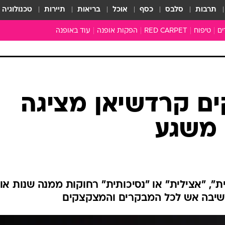
תרבות
סלבס
כסף
אוכל
בריאות
תיירות
טכנולוגיה
ים
טיפוח
RED CARPET
הפקות אופנה
עוד באופנה
שמלות כלה
טובהל'ה +
כל הכתבות
כתבו לנו
ים קרדשיאן מציגה
ארכיון מדורים
עושים סדר
 משגע
סוגרים שנה
המציאון
משכורת 13
התעשייה
, "אצילית" או "נסיכותית" רחוקות ממנה שנות אור
המצפן האופנ
משיבה אש לכל המבקרים והמצקצקים
מלתחה מלאה
סבתא שיק