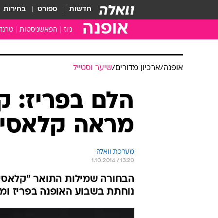
חדשות
ספורט
בחירות
אופנה
ניוז
הפאשניסטות
טרנד
אופנה
/
ארכיון מדורים
/
שיער וסטייל
הלם בפריז: ק
מראה קלאסי
מערכת וואלה
1.10.2014 / 13:20
הבחורה שמילות התואר "קלאסית"
נוחתת בשבוע האופנה בפריז ו