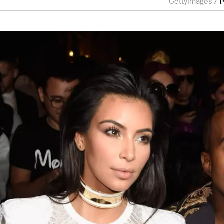
/
ז
GettyImages