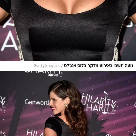
/
נועה תשבי באירוע צדקה בלוס אנג'לס
GettyImages