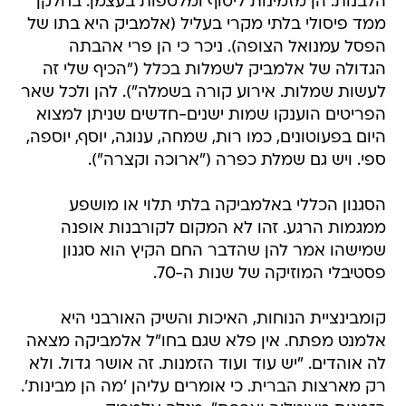
הלבנות. הן מזמינות ליטוף ומלטפות בעצמן. בחלקן
ממד פיסולי בלתי מקרי בעליל (אלמביק היא בתו של
הפסל עמנואל הצופה). ניכר כי הן פרי אהבתה
הגדולה של אלמביק לשמלות בכלל ("הכיף שלי זה
לעשות שמלות. אירוע קורה בשמלה"). להן ולכל שאר
הפריטים הוענקו שמות ישנים-חדשים שניתן למצוא
היום בפעוטונים, כמו רות, שמחה, ענוגה, יוסף, יוספה,
ספי. ויש גם שמלת כפרה ("ארוכה וקצרה").
הסגנון הכללי באלמביקה בלתי תלוי או מושפע
ממגמות הרגע. זהו לא המקום לקורבנות אופנה
שמישהו אמר להן שהדבר החם הקיץ הוא סגנון
פסטיבלי המוזיקה של שנות ה-70.
קומבינציית הנוחות, האיכות והשיק האורבני היא
אלמנט מפתח. אין פלא שגם בחו"ל אלמביקה מצאה
לה אוהדים. "יש עוד ועוד הזמנות. זה אושר גדול. ולא
רק מארצות הברית. כי אומרים עליהן 'מה הן מבינות'.