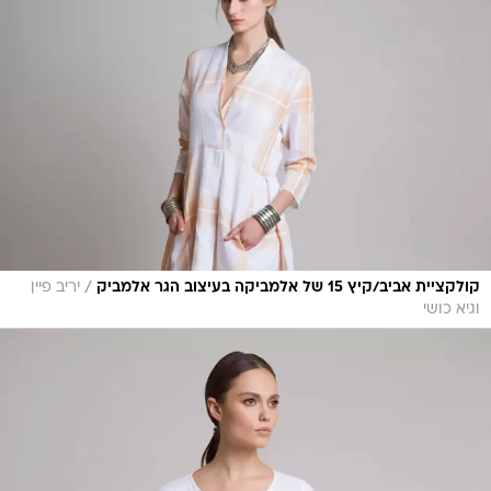
/
קולקציית אביב/קיץ 15 של אלמביקה בעיצוב הגר אלמביק
יריב פיין
וגיא כושי