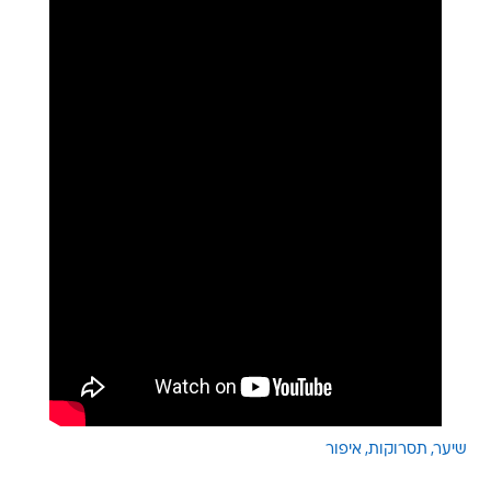
שיער
תסרוקות
איפור