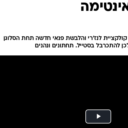
ינטימה
אופנה ברשת
שיער וסטייל
סטייל ID
נעליים ואקסס
שמלות כלה
לקציית לנז'רי והלבשת פנאי חדשה תחת הסלוגן
כן להתכרבל בסטייל. תחתונים ונהנים
אג'נדה
דוגמנית השב