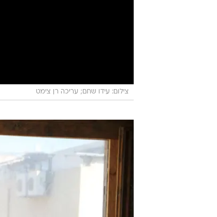
צילום: עידו שחם; עריכה רן צימט