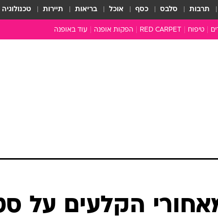
תרבות
סלבס
כסף
אוכל
בריאות
תיירות
טכנולוגיה
ים
טיפוח
RED CARPET
הפקות אופנה
עוד באופנה
שמלות כלה
טובהל'ה +
כל הכתבות
כתבו לנו
ארכיון מדורים
עושים סדר
סוגרים שנה
המציאון
משכורת 13
התעשייה
המצפן האופנ
מלתחה מלאה
אחורי הקלעים על סט
סבתא שיק