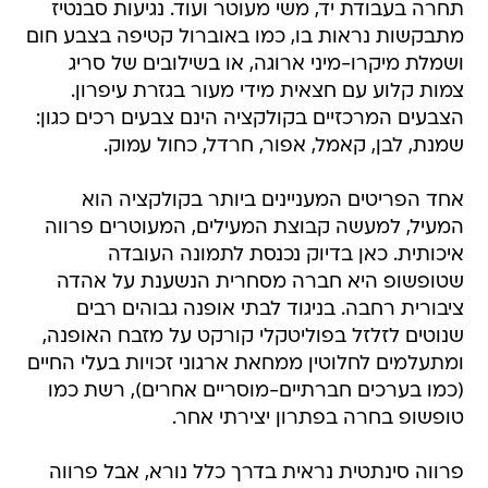
תחרה בעבודת יד, משי מעוטר ועוד. נגיעות סבנטיז
מתבקשות נראות בו, כמו באוברול קטיפה בצבע חום
ושמלת מיקרו-מיני ארוגה, או בשילובים של סריג
צמות קלוע עם חצאית מידי מעור בגזרת עיפרון.
הצבעים המרכזיים בקולקציה הינם צבעים רכים כגון:
שמנת, לבן, קאמל, אפור, חרדל, כחול עמוק.
אחד הפריטים המעניינים ביותר בקולקציה הוא
המעיל, למעשה קבוצת המעילים, המעוטרים פרווה
איכותית. כאן בדיוק נכנסת לתמונה העובדה
שטופשופ היא חברה מסחרית הנשענת על אהדה
ציבורית רחבה. בניגוד לבתי אופנה גבוהים רבים
שנוטים לזלזל בפוליטקלי קורקט על מזבח האופנה,
ומתעלמים לחלוטין ממחאת ארגוני זכויות בעלי החיים
(כמו בערכים חברתיים-מוסריים אחרים), רשת כמו
טופשופ בחרה בפתרון יצירתי אחר.
פרווה סינתטית נראית בדרך כלל נורא, אבל פרווה