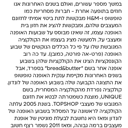
במשך מספר עשורים, ואולם בשנים האחרונות אנו
חוזים בתופעה אחרת - חברות מסחריות כמו
טופשופ ו-H&M מבקשות לתת ביטוי אמיתי לחזונם
המעצבים שלהם, ומבקשות להציג את חזון בית
האופנה עצמו, זה שאינו מבוסס על שבועות האופנה
ומעצבי על, ולמעשה מציג בעצמו את הקולקציה
המגובשת שלו על פי כל הכללים הנוקשים של שבוע
האופנה (פרט-אה פורטה, כמובן). עד כה רוב
הקונפקציות הציגו את הקולקציות שלהן בשבוע
אופנה אחר בשם "bread&butter" בספרד, אבל
בשנים האחרונות מקיימת ענקית האופנה טופשופ
את התצוגה הקבועה שלה בשבוע האופנה של לונדון.
קולקציה נפרדת מהקולקציה המסחרית, בשם
UNIQUE, מוצגת כשמטרתה לבטא את חזונם
המגובש של מעצבי TOPSHOP. בשנת 2005 עלתה
הקולקציה לראשונה על המסלול בשבוע האופנה של
לונדון ומאז היא נחשבת לבעלת מוניטין של אופנת
מעצבים ברמה גבוהה, ומאז 2011 נשמר רצף חשוב