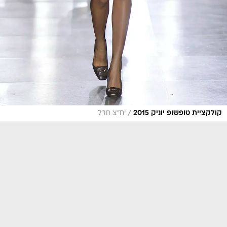
/
קולקציית טופשופ יוניק 2015
יח"צ חו"ל