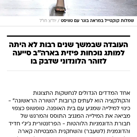
/
שמלות קוקטייל במראה בוגר עם טוויסט
יח"צ חו"ל
העובדה שבמשך שנים רבות לא היתה
למותג נוכחות פיזית בארה"ב סייעה
לזוהר הלונדוני שדבק בו
אחד המדדים הגדולים לנחשקות התצוגות
והקולקציה הוא לעתים קרובות "השורה הראשונה" -
כינוי למילייה שמגיע עם בית האופנה. טופשופ כצפוי
מביאה את המילייה המגניב התוסס והמרגש של
חבורת הדוגמניות הלוהטות - הפרזנטורית ג'יג'י חדיד
והדוגמנית (לשעבר) והשחקנית המבטיחה קארה