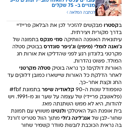
עוברים עכשיו לוואלה מובייל ונהנים מ-3
מנויים ב- 75 שקלים
לכתבה המלאה
ב
קסטרו
מבקשים להזכיר לכן את הבלאק פריידיי
בדרך מקורית ויצירתית.
עיתונאית האופנה הוותיקה
סוזי מנקס
בתמונה של
ג'ואנה לומלי (מימין) וג'ניפר סונדרס
בבוטיק סטלה
מקרטני בלונדון רגע לפני שהדליקו את אורות חג
המולד. פשוט נהדרות.
האורות דולקים! כך נראה בוטיק
סטלה מקרטני
לאחר הדלקת כל האורות שיישארו כמובן דלוקים עד
החג וקצת אחר-כך.
טופמודל שנות ה-90
קלאודיה שיפר
בתמונת fbf#
(פלאשבק פריידי) של עצמה על שער ווג מ-1991. ויש
להודות, היא לא ממש השתנתה מאז.
בית אופנת העל האיטלקי
ולנטינו
משוויץ עם תמונת
שחור-לבן של
אנג'לינה ג'ולי
מתוך הוול סטריט ז'ורנל
בה נראית הכוכבת לובשת סוודר קשמיר שחור