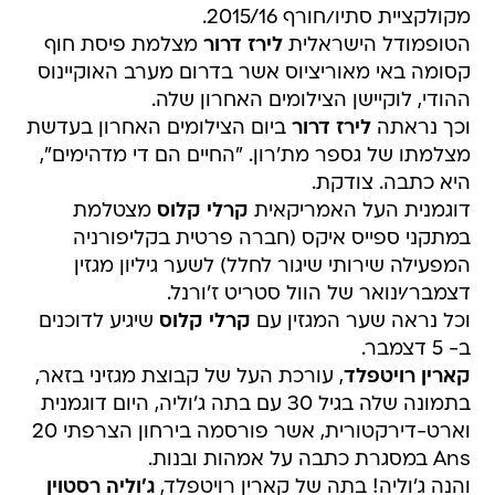
מקולקציית סתיו/חורף 2015/16.
הטופמודל הישראלית
לירז דרור
מצלמת פיסת חוף
קסומה באי מאוריציוס אשר בדרום מערב האוקיינוס
ההודי, לוקיישן הצילומים האחרון שלה.
וכך נראתה
לירז דרור
ביום הצילומים האחרון בעדשת
מצלמתו של גספר מת'רון. "החיים הם די מדהימים",
היא כתבה. צודקת.
דוגמנית העל האמריקאית
קרלי קלוס
מצטלמת
במתקני ספייס איקס (חברה פרטית בקליפורניה
המפעילה שירותי שיגור לחלל) לשער גיליון מגזין
דצמבר/ינואר של הוול סטריט ז'ורנל.
וכל נראה שער המגזין עם
קרלי קלוס
שיגיע לדוכנים
ב- 5 דצמבר.
קארין רויטפלד
, עורכת העל של קבוצת מגזיני בזאר,
בתמונה שלה בגיל 30 עם בתה ג'וליה, היום דוגמנית
וארט-דירקטורית, אשר פורסמה בירחון הצרפתי 20
Ans במסגרת כתבה על אמהות ובנות.
והנה ג'וליה! בתה של קארין רויטפלד,
ג'וליה רסטוין