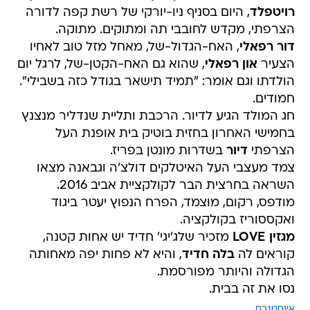
רויטפלד
, היום בסניף ניו-יורקי של רשת קפה לדורה
הצרפתי, מקדש לחובבי תה ומתוקים. מתוקה.
דור רפאלי
, האח-הגדול-של, מאחל מזל טוב לאחיו
הצעיר
און רפאלי
, שהוא גם האח-הקטן-של, לרגל יום
הולדתו וגם אומר: "תמיד תישאר בגודל כזה בשבילי".
חמודים.
חג המולד הגיע לדיור. הרכבת ותליית שנדליר מנצנץ
בחמישי האחרון בחזית בוטיק בית אופנת העל
הצרפתי
דיור
בשדרות מונטן בפריז.
צמד מעצבי העל האיטלקים דולצ'ה וגבאנה מצאו
השראה בחרצית הבר לקולקציית אביב 2016.
מודפס, רקום, מוצמד, הפרח הנפוץ יעטר ביגוד
ואקססוריז בקולקציה.
מגזין LOVE
מזכיר שלג'יגי' חדיד יש אחות קטנה,
קוראים לה
בלה חדיד
, והיא לא פחות יפה מאחותה
הגדולה והיותר מפורסמת.
נסו את זה בבית.
אינסטגרם