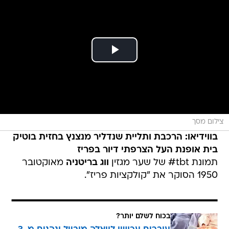
צילום מסך
בווידיאו: הרכבת ותליית שנדליר מנצנץ בחזית בוטיק
בית אופנת העל הצרפתי דיור בפריז
תמונת tbt# של שער מגזין
ווג בריטניה
מאוקטובר
1950 הסוקר את "קולקציות פריז".
בכוח לשלם יותר?