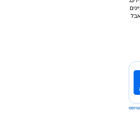
לים.
יינים
רותכם תמיד (אבל