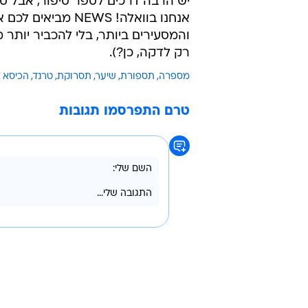
דוגמנית העל טוויגי מסתפרת, 1967. אין מצב שהיא מאפשרת אכילת ראשים
מהו סיפור בדקה?
יש הרבה דרכים לספר סיפור, אבל סי
אנחנו בוואלה! EWS
רק לדקה, כן?).
מספרה
תספורת
שיער
תסרוקת
טרנד
הכיסא 
טרם התפרסמו תגובות