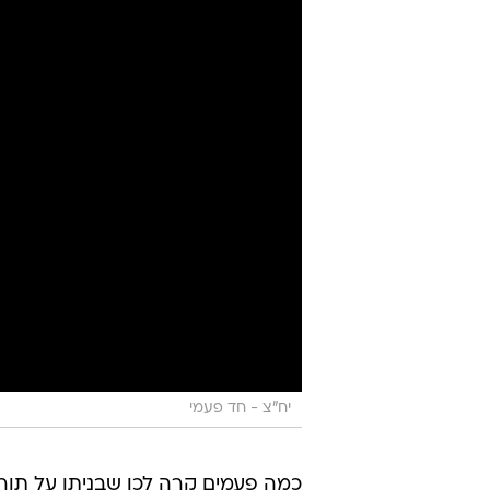
יעל לאור
7.12.2015 / 11:56
מספרה בריטית משיקה "כיסא שק
התספורת. נשארת השאלה: האם 