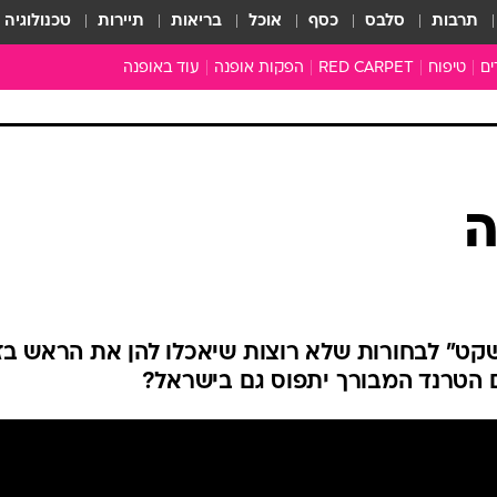
תרבות
סלבס
כסף
אוכל
בריאות
תיירות
טכנולוגיה
ים
טיפוח
RED CARPET
הפקות אופנה
עוד באופנה
שמלות כלה
טובהל'ה +
כל הכתבות
כתבו לנו
ארכיון מדורים
עושים סדר
סוגרים שנה
המציאון
משכורת 13
התעשייה
המצפן האופנ
מלתחה מלאה
סבתא שיק