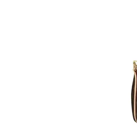
וריז
וע