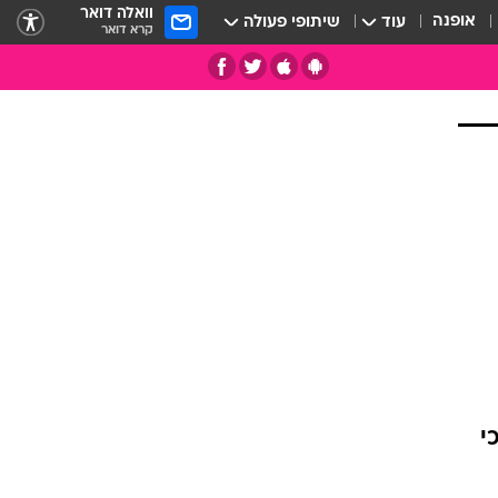
וואלה דואר
אופנה
עוד
שיתופי פעולה
קרא דואר
תי
י