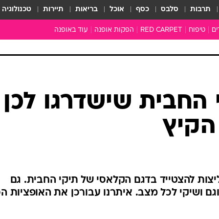
תרבות
סלבס
כסף
אוכל
בריאות
תיירות
טכנולוגיה
ים
טיפוח
RED CARPET
הפקות אופנה
עוד באופנה
שמלות כלה
טובהל'ה +
כל הכתבות
כתבו לנו
י החבית שישדרגו לכן
ארכיון מדורים
עושים סדר
הקיץ
סוגרים שנה
המציאון
משכורת 13
התעשייה
צות להצטייד בדגם הקלאסי של תיקי החבית. גם
המצפן האופנ
גם ושיקי לכל מצב. איתרנו עבורכן את האופציות הכ
מלתחה מלאה
סבתא שיק