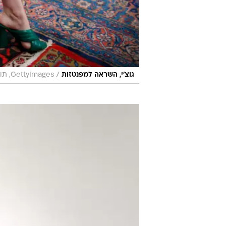
/
גוצ'י, השראה למפנטזות
GettyImages, תומס קונקורדיה