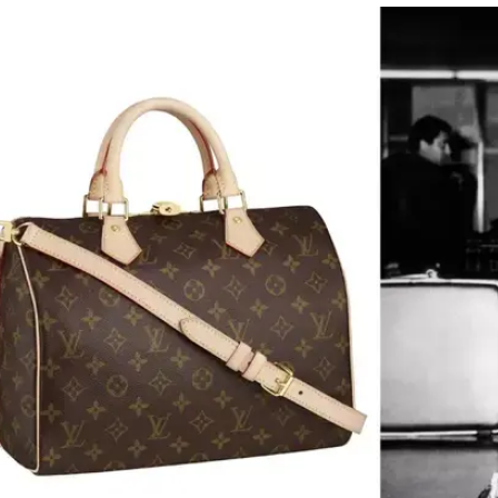
אופנה ברשת
שיער וסטייל
סטייל ID
נעליים ואקסס
שמלות כלה
אג'נדה
דוגמנית השב