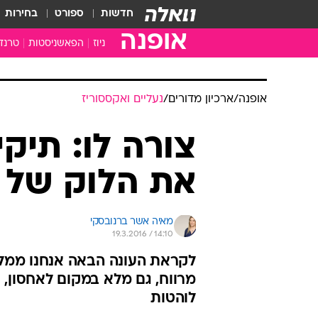
חדשות
ספורט
בחירות
אופנה
ניוז
הפאשניסטות
טרנד
אופנה
/
ארכיון מדורים
/
נעליים ואקססוריז
צורה לו: תיק
את הלוק של 
מאיה אשר ברנובסקי
19.3.2016 / 14:10
לקראת העונה הבאה אנחנו ממלי
מרווח, גם מלא במקום לאחסון, ו
לוהטות