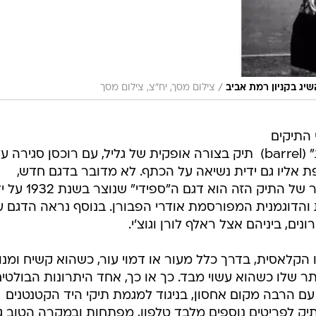
/
השיג בקניון רמת אביב
צילום מסך, יח"צ, צילום מסך
ד מדגמי התיקים
שחוזרים לקדמת הבמה הוא ה"חבית" (barrel)  תיק בצורה אופקית של גליל, עם רוכסן סגירה ע
פת אליו גם ידית נשיאה על הכתף. לא מדובר בדגם חדש,
למעשה אחד הדגמים העתיקים ביותר של התיק הזה הוא דגם ה"ספידי" ש
ית והדוגמנית המפורסמת אודרי הפבורן. בנוסף נראה הדגם ע
ם, ביניהם אצל ראלף לורן וגוצ'י.
הקלאסית, בדרך כלל מעור או דמוי עור, כשהוא קשיח ומנו
תר שלו כשהוא עשוי מבד. כך או כך, אחד היתרונות הבולטי
ם הרבה מקום אחסון, בניגוד למגמת תיקי היד הקטנטנים
תיק לפריטים נוספים מלבד טלפון, מפתחות ובמקרה הטוב ג