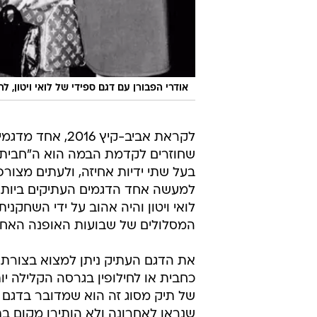
אודרי הפבורן עם דגם ספידי של לואי ויטון, ל
לקראת אביב-קיץ 2016, אח
בעל שתי ידיות אחיזה, ולעתים מצור
לואי ויטון והיה אהוב על ידי השחקנ
המסלולים של שבועות האופנה האחרוני
את הדגם העתיק ניתן למצוא בצורתו 
כחבית או לחילופין בגרסה הקלילה יו
של תיק מסוג זה הוא שמדובר בדגם ע
שנראו לאחרונה ולא הותירו מקום ב