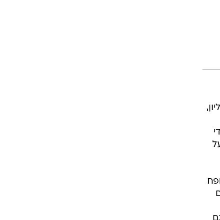
ליון,
נוצר בשנת 1932 על ידי
ל
פח
ם
ם