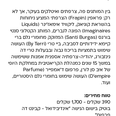
בין המותגים פה, צרפתים ואיטלקים בעיקר, אך לא
רק: פראפין (Frapin) הצרפתי המציע ניחוחות
בהשראת קוניאק, ליקוויד אימאז'ינר (Liquids
Imaginaires) הפונה לגברים, המותג הקטלוני סנטי
בורגס (Santi Burgas) המזוקק מחומרי גלם ברי
קיימא ידידותיים לסביבה, ביי טרי (By Terri) העושה
שימוש בתמציות בריכוז גבוה ובבעלות טרי דה
גינזבורג, יהודיה-צרפתיה אספנית אמנות ששימשה
במשך 15 שנים כמנהלת הקריאטיבית במחלקת היופי
של איב סן לורן, פרפום ד'אמפייר (Parfume
D'empire) העושה שימוש בחומרי גלם היסטוריים,
ועוד.
טווח מחירים:
390 שקלים - 1,700 שקלים
בוטיק בישום הנישה "אינדיבידואל - קבינט דה
פרפום"