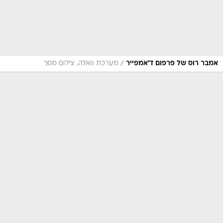
/
אמבר רוס של פרפום ד'אמפייר
מערכת וואלה, צילום מסך