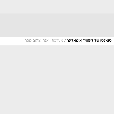
/
טומלטו של ליקוויד אימאז'ינר
מערכת וואלה, צילום מסך