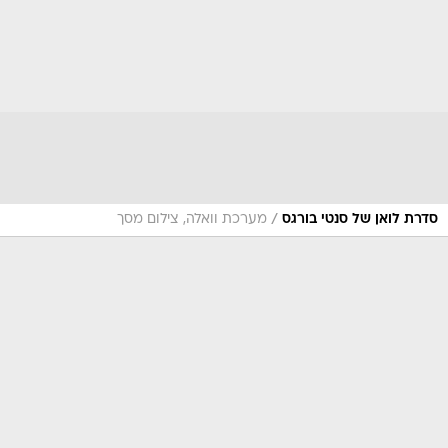
/
סדרת לואן של סנטי בורגס
מערכת וואלה, צילום מסך