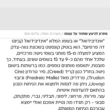
/
פתרון להיצע שחוזר על עצמו
מערכת וואלה, צילום מסך
"אינדיבידואל" או בשמו המלא "אינדיבידואל קבינט
דה פרפיום", הוא בוטיק קונספט בשכונת נווה-צדק
המציע למעלה מ-15 מותגי בשמי נישה מרכזיים,
שלכל אחד מהם כ-9 עד 15 בשמים שונים. בעתיד, כך
מובטח, יתווספו מותגים נוספים. כמו ברשתות בישום
נישה בחו"ל כגון קריד (Creed), סיר טרודון (Cire
Trudon), פרדריק מאל (Fredreic Malle) וג'ובוי
(Jovoy), ניתן פה לנסות ולמצוא את הניחוח הנכון
בהתאם להעדפות אישיות.
עצי, פירותי, פרחוני, לימוני, תבליני, גברי, מתקתק,
סבוני - רק תגידו מה נטיית אפכם ואולי יימצא
עבורכם הניחוח המושלם.